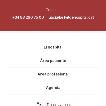
Contacta
+34 93 260 75 00
|
uac@bellvitgehospital.cat
Navegació
El hospital
principal
Área paciente
Área profesional
Agenda
Imagen