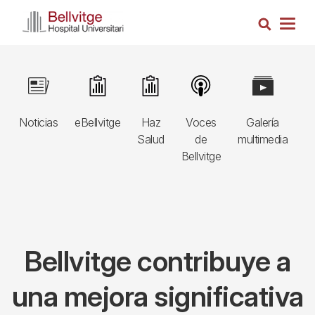
Pasar
Busca
al
Togg
contenido
navig
principal
Navegació
Image
Image
Image
Image
Image
I
principal
Noticias
eBellvitge
Haz
Voces
Galería
B
3r
Salud
de
multimedia
A
nivell
Bellvitge
E
Bellvitge contribuye a
una mejora significativa