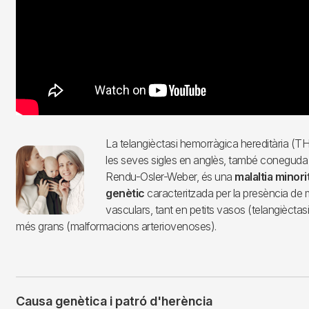
La telangièctasi hemorràgica hereditària 
Imagen
les seves sigles en anglès, també coneguda
Rendu-Osler-Weber, és una
malaltia minori
genètic
caracteritzada per la presència de
vasculars, tant en petits vasos (telangiècta
més grans (malformacions arteriovenoses).
Causa genètica i patró d'herència