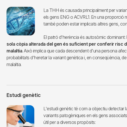
Imagen
La THH és causada principalment per varia
els gens ENG o ACVRL1. En una proporció 
també poden estar implicats altres gens, 
El patró d'herència és autosòmic dominant:
sola còpia alterada del gen és suficient per conferir risc 
malaltia
. Això implica que cada descendent d'una persona afe
probabilitats d'heretar la variant genètica i, en conseqüència, de
malaltia.
Estudi genètic
Imagen
L'estudi genètic té com a objectiu detectar 
variants patogèniques en els gens associats 
útil per a diversos propòsits: