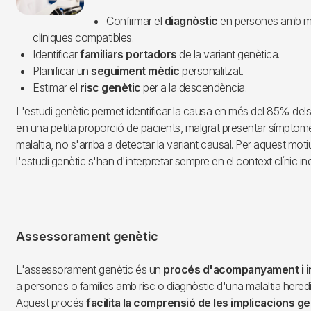
Confirmar el
diagnòstic
en persones amb m
clíniques compatibles.
Identificar
familiars portadors
de la variant genètica.
Planificar un
seguiment mèdic
personalitzat.
Estimar el
risc genètic
per a la descendència.
L'estudi genètic permet identificar la causa en més del 85% del
en una petita proporció de pacients, malgrat presentar símptomes
malaltia, no s'arriba a detectar la variant causal. Per aquest motiu
l'estudi genètic s'han d'interpretar sempre en el context clínic ind
Assessorament genètic
L'assessorament genètic és un
procés d'acompanyament i i
a persones o famílies amb risc o diagnòstic d'una malaltia hered
Aquest procés
facilita la comprensió de les implicacions g