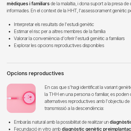
mèdiques i familiars
de la malaltia, i dona suport a la presa de
informades. En el context de la HHT, l'assessorament genètic po
Interpretar els resultats de l'estudi genètic
Estimar el risc per a altres membres de la família
Valorar la conveniència d'oferir l'estudi genètic a familiars
Explorar les opcions reproductives disponibles
Opcions reproductives
Imagen
En cas que s'hagi identificat la variant genè
la THH en una persona o familiar, es poden 
alternatives reproductives amb l'objectiu de m
transmissió a la descendència:
Embaràs natural amb la possibilitat de realitzar un
diagnòsti
Fecundació in vitro amb
diagnòstic genètic preimplantac