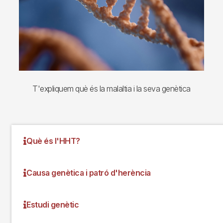
T'expliquem què és la malaltia i la seva genètica
Què és l'HHT?
Causa genètica i patró d'herència
Estudi genètic