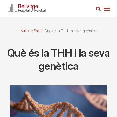
Vés
Cerca
al
Togg
contingut
navig
Aula de Salut
Què és la THH i la seva genètica
Què és la THH i la seva
genètica
Imagen