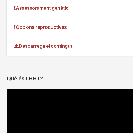
Assessorament genètic
Opcions reproductives
Descarrega el contingut
Què és l'HHT?