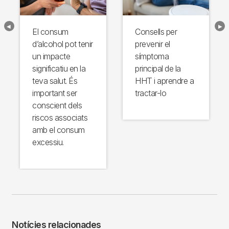
El consum
Consells per
d’alcohol pot tenir
prevenir el
un impacte
símptoma
significatiu en la
principal de la
teva salut. És
HHT i aprendre a
important ser
tractar-lo
conscient dels
riscos associats
amb el consum
excessiu.
Notícies relacionades