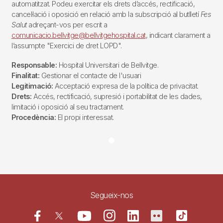
automatitzat. Podeu exercitar els drets d’accés, rectificació,
cancel·lació i oposició en relació amb la subscripció al butlletí
Fes
Salut
adreçant-vos per escrit a
comunicacio.bellvitge@bellvitgehospital.cat
, indicant clarament a
l’assumpte "Exercici de dret LOPD".
Responsable:
Hospital Universitari de Bellvitge.
Finalitat:
Gestionar el contacte de l'usuari
Legitimació:
Acceptació expresa de la política de privacitat.
Drets:
Accés, rectificació, supresió i portabilitat de les dades,
limitació i oposició al seu tractament.
Procedència:
El propi interessat.
Segueix-nos