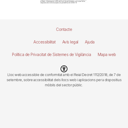
Pie
Contacte
de
Accessibilitat
Avís legal
Ajuda
página
Política de Privacitat de Sistemes de Vigilància
Mapa web
Imagen
Lloc web accessible de conformitat amb el Reial Decret 1112/2018, de 7 de
setembre, sobre accessibilitat dels llocs web i aplicacions per a dispositius
mòbils del sector públic.