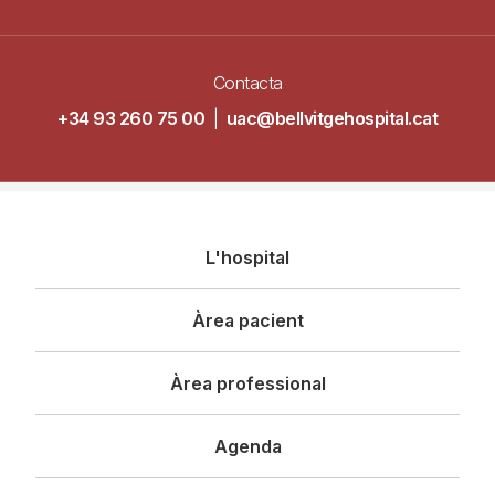
Contacta
+34 93 260 75 00
|
uac@bellvitgehospital.cat
Navegació
L'hospital
principal
Àrea pacient
Àrea professional
Agenda