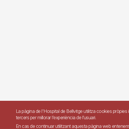
La pàgina de l'Hospital de Bellvitge utilitza cookies pròpies 
tercers per millorar l’experiència de l’usuari.
En cas de continuar utilitzant aquesta pàgina web entene