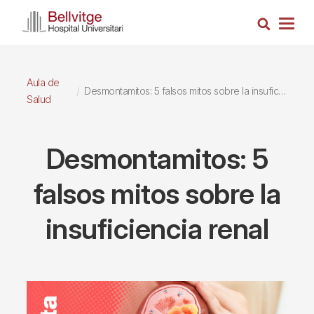
Pasar
Busca
al
Togg
contenido
navig
principal
Aula de
Desmontamitos: 5 falsos mitos sobre la insuficiencia renal
Salud
Desmontamitos: 5
falsos mitos sobre la
insuficiencia renal
Imagen