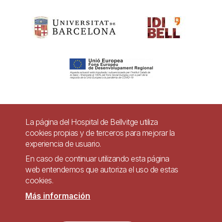
Pie
La página del Hospital de Bellvitge utiliza
Contacto
cookies propias y de terceros para mejorar la
de
experiencia de usuario.
Accesibilidad
Aviso legal
Ayuda
página
En caso de continuar utilizando esta página
Política de Privacidad de Sistemas de Videovigilancia
web entendemos que autoriza el uso de estas
cookies.
Mapa web
Más información
Imagen