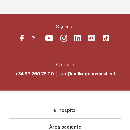
Siguenos
Contacta
+34 93 260 75 00
|
uac@bellvitgehospital.cat
Navegació
El hospital
principal
Área paciente