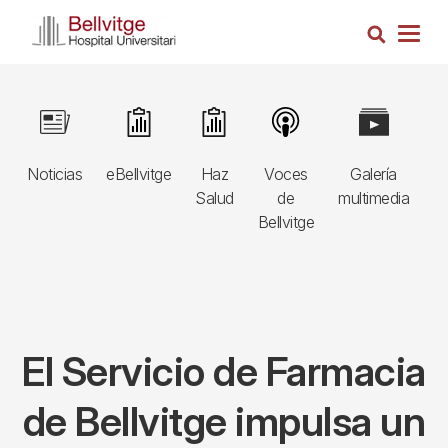
Pasar
Busca
al
Togg
contenido
navig
principal
Navegació
Image
Image
Image
Image
Image
I
principal
Noticias
eBellvitge
Haz
Voces
Galería
B
3r
Salud
de
multimedia
A
nivell
Bellvitge
E
El Servicio de Farmacia
de Bellvitge impulsa un