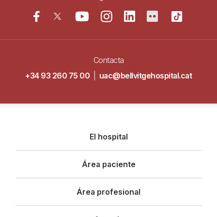
Contacta
+34 93 260 75 00
|
uac@bellvitgehospital.cat
Navegació
El hospital
principal
Área paciente
Área profesional