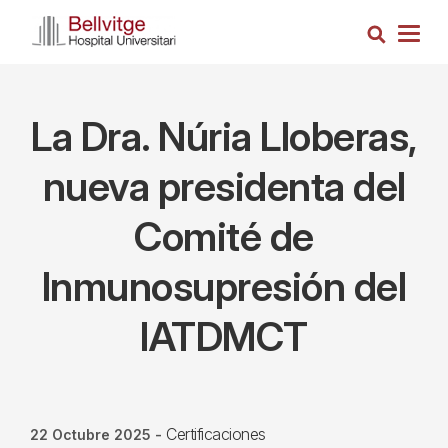
Pasar
Busca
al
Togg
contenido
navig
principal
La Dra. Núria Lloberas,
nueva presidenta del
Comité de
Inmunosupresión del
IATDMCT
Certificaciones
22 Octubre 2025
-