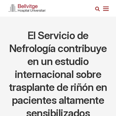
Pasar
Busca
al
Togg
contenido
navig
principal
El Servicio de
Nefrología contribuye
en un estudio
internacional sobre
trasplante de riñón en
pacientes altamente
sensibilizados