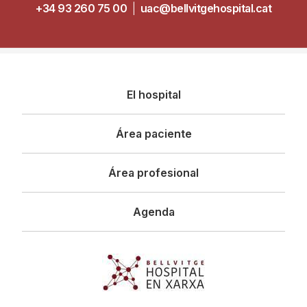
+34 93 260 75 00
|
uac@bellvitgehospital.cat
Navegació
El hospital
principal
Área paciente
Área profesional
Agenda
Imagen