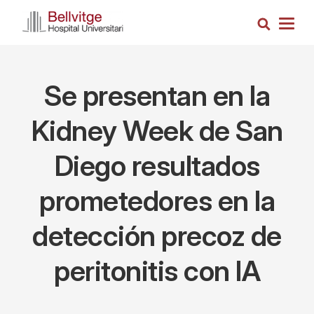
Pasar
Busca
al
Togg
contenido
navig
principal
Se presentan en la
Kidney Week de San
Diego resultados
prometedores en la
detección precoz de
peritonitis con IA