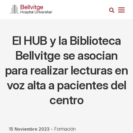
Pasar
Busca
al
Togg
contenido
navig
principal
El HUB y la Biblioteca
Bellvitge se asocian
para realizar lecturas en
voz alta a pacientes del
centro
Formación
15 Noviembre 2023
-