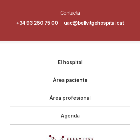
Contacta
+34 93 260 75 00
|
uac@bellvitgehospital.cat
Navegació
El hospital
principal
Área paciente
Área profesional
Agenda
Imagen