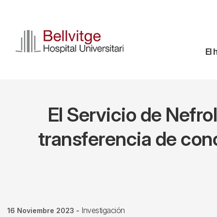
Pasar
al
contenido
principal
Na
El 
pr
El Servicio de Nefro
transferencia de con
Investigación
16 Noviembre 2023
-