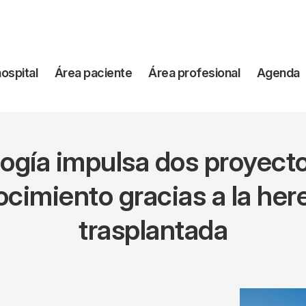
vegación
hospital
Área paciente
Área profesional
Agenda
incipal
logía impulsa dos proyect
ocimiento gracias a la her
trasplantada