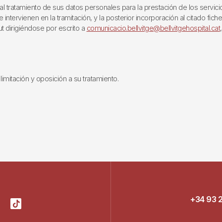
ratamiento de sus datos personales para la prestación de los servicios q
ntervienen en la tramitación, y la posterior incorporación al citado fich
ut dirigiéndose por escrito a
comunicacio.bellvitge@bellvitgehospital.cat
limitación y oposición a su tratamiento.
+34 93 