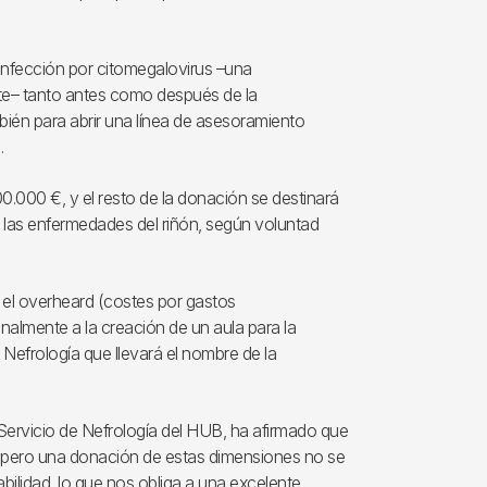
infección por citomegalovirus –una
nte– tanto antes como después de la
bién para abrir una línea de asesoramiento
.
.000 €, y el resto de la donación se destinará
de las enfermedades del riñón, según voluntad
el overheard (costes por gastos
nalmente a la creación de un aula para la
Nefrología que llevará el nombre de la
 Servicio de Nefrología del HUB, ha afirmado que
pero una donación de estas dimensiones no se
ilidad, lo que nos obliga a una excelente