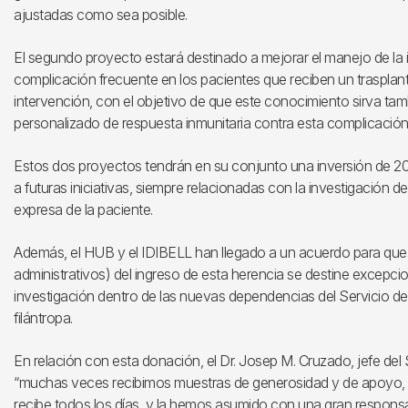
ajustadas como sea posible.
El segundo proyecto estará destinado a mejorar el manejo de la 
complicación frecuente en los pacientes que reciben un traspla
intervención, con el objetivo de que este conocimiento sirva tam
personalizado de respuesta inmunitaria contra esta complicación
Estos dos proyectos tendrán en su conjunto una inversión de 200
a futuras iniciativas, siempre relacionadas con la investigación 
expresa de la paciente.
Además, el HUB y el IDIBELL han llegado a un acuerdo para que 
administrativos) del ingreso de esta herencia se destine excepcio
investigación dentro de las nuevas dependencias del Servicio de 
filántropa.
En relación con esta donación, el Dr. Josep M. Cruzado, jefe del
“muchas veces recibimos muestras de generosidad y de apoyo, 
recibe todos los días, y la hemos asumido con una gran responsab