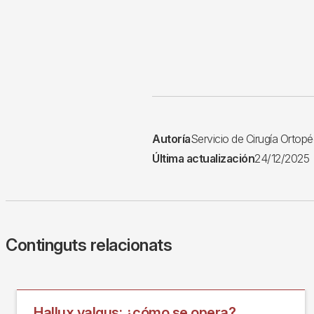
Autoría
Servicio de Cirugía Ortop
Última actualización
24/12/2025
Continguts relacionats
Hallux valgus: ¿cómo se opera?