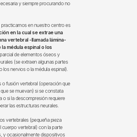
necesaria y siempre procurando no
e practicamos en nuestro centro es
ión en la cual se extrae una
mna vertebral -llamada lámina-
e la médula espinal o los
 parcial de elementos óseos y
rales (se extraen algunas partes
los nervios o la médula espinal).
s o fusión vertebral (operación que
r que se muevan) si se constata
ía o si la descompresión requiere
erar las estructuras neurales.
ulos vertebrales (pequeña pieza
l cuerpo vertebral) con la parte
s, y ocasionalmente dispositivos