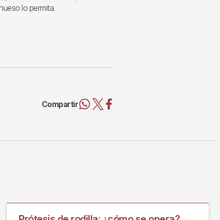
 hueso lo permita.
Compartir
Prótesis de rodilla: ¿cómo se opera?