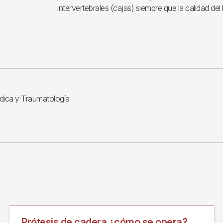
intervertebrales (cajas) siempre que la calidad del
édica y Traumatología
Prótesis de cadera ¿cómo se opera?