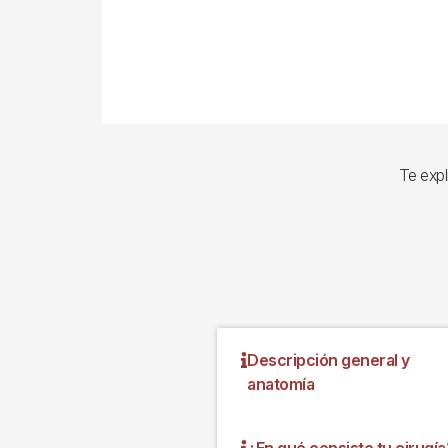
Te expl
Descripción general y
anatomía
¿En qué consiste tu cirugía