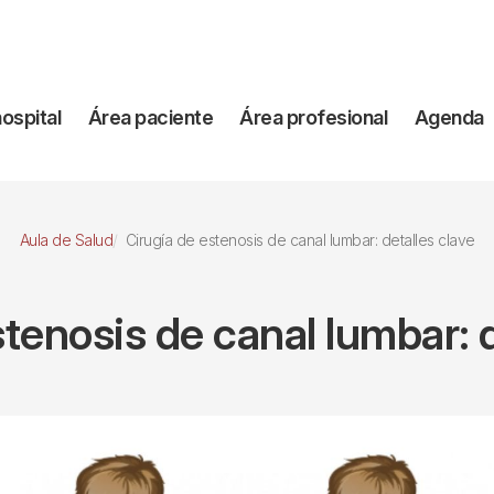
vegación
hospital
Área paciente
Área profesional
Agenda
incipal
Aula de Salud
Cirugía de estenosis de canal lumbar: detalles clave
stenosis de canal lumbar: d