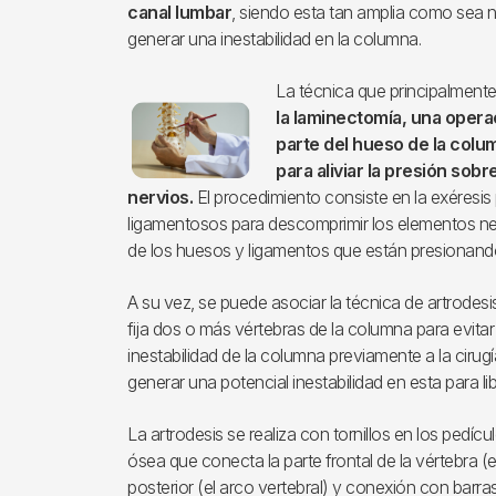
canal lumbar
, siendo esta tan amplia como sea 
generar una inestabilidad en la columna.
La técnica que principalment
Imagen
la laminectomía, una operac
parte del hueso de la colu
para aliviar la presión sobr
nervios.
El procedimiento consiste en la exéresis
ligamentosos para descomprimir los elementos neu
de los huesos y ligamentos que están presionando 
A su vez, se puede asociar la técnica de artrodesi
fija dos o más vértebras de la columna para evita
inestabilidad de la columna previamente a la cirug
generar una potencial inestabilidad en esta para lib
La artrodesis se realiza con tornillos en los pedíc
ósea que conecta la parte frontal de la vértebra (e
posterior (el arco vertebral) y conexión con barra