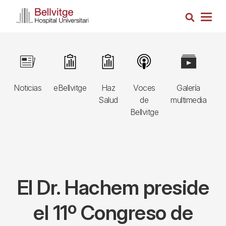
Pasar
Busca
al
Togg
contenido
navig
principal
Navegació
Image
Image
Image
Image
Image
I
principal
Noticias
eBellvitge
Haz
Voces
Galería
B
3r
Salud
de
multimedia
A
nivell
Bellvitge
E
El Dr. Hachem preside
el 11º Congreso de