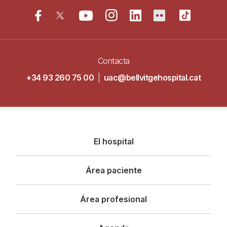
Contacta
+34 93 260 75 00
|
uac@bellvitgehospital.cat
Navegació
El hospital
principal
Área paciente
Área profesional