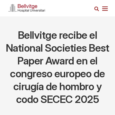
Pasar
Busca
al
Togg
contenido
navig
principal
Bellvitge recibe el
National Societies Best
Paper Award en el
congreso europeo de
cirugía de hombro y
codo SECEC 2025