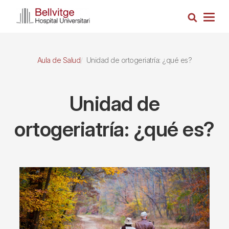
Pasar
Busca
al
Togg
contenido
navig
principal
Aula de Salud
Unidad de ortogeriatría: ¿qué es?
Unidad de
ortogeriatría: ¿qué es?
Imagen