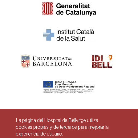
Pie
La página del Hospital de Bellvitge utiliza
Contacto
cookies propias y de terceros para mejorar la
de
experiencia de usuario.
Accesibilidad
Aviso legal
Ayuda