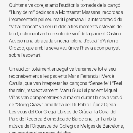
Quintana va corejar amb l’auditori la tornada de la cançó
“Lluny de mi” dedicada a Montserrat Massana, recordada
i representada pel seu marit i germana. La interpretació de
“Vitrall trencat” va ser un dels altres moments estel·lars de
la nit, culminant amb un solo de violí de la pacient Cristina
Ausejo i una abraçada sincera i plena d’escalf d’Antonio
Orozco, que amb la seva veu única l’havia acompanyat
sobre l’escenari.
Un auditori totalment entregat va transmetre tot el seu
reconeixement a les pacients Maria Ferrandiz i Mercè
Carulla, que van interpretar les cançons “Sense fe” i “Feel
the rain”, respectivament. Manu Guix i el pacient Miquel
Viñas van compenetrar-se al màxim durant la seva versió
de “Going Crazy”, amb lletra del Dr. Pablo López Ojeda.
Les veus del Cor Gregal Lluïsos de Gràcia i la Coral del
Parc de Recerca Biomèdica de Barcelona, junt amb la
música de l’Orquestra del Col·legi de Metges de Barcelona,