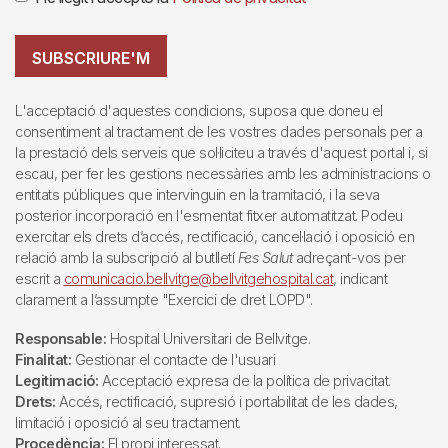
SUBSCRIURE'M
L'acceptació d'aquestes condicions, suposa que doneu el
consentiment al tractament de les vostres dades personals per a
la prestació dels serveis que sol·liciteu a través d'aquest portal i, si
escau, per fer les gestions necessàries amb les administracions o
entitats públiques que intervinguin en la tramitació, i la seva
posterior incorporació en l'esmentat fitxer automatitzat. Podeu
exercitar els drets d’accés, rectificació, cancel·lació i oposició en
relació amb la subscripció al butlletí
Fes Salut
adreçant-vos per
escrit a
comunicacio.bellvitge@bellvitgehospital.cat
, indicant
clarament a l’assumpte "Exercici de dret LOPD".
Responsable:
Hospital Universitari de Bellvitge.
Finalitat:
Gestionar el contacte de l'usuari
Legitimació:
Acceptació expresa de la política de privacitat.
Drets:
Accés, rectificació, supresió i portabilitat de les dades,
limitació i oposició al seu tractament.
Procedència:
El propi interessat.