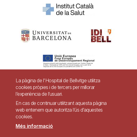
La pàgina de l'Hospital de Bellvitge utilitza
cookies pròpies i de tercers per millorar
Pie
l’experiència de l’usuari.
Contacte
de
En cas de continuar utilitzant aquesta pàgina
Accessibilitat
Avís legal
Ajuda
web entenem que autoritza l’ús d’aquestes
página
cookies.
Política de Privacitat de Sistemes de Vigilància
Mapa web
Més informació