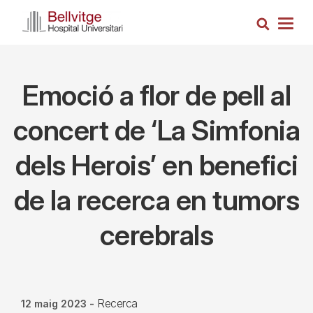
Vés
Cerca
al
Togg
contingut
navig
Emoció a flor de pell al
concert de ‘La Simfonia
dels Herois’ en benefici
de la recerca en tumors
cerebrals
Recerca
12 maig 2023
-