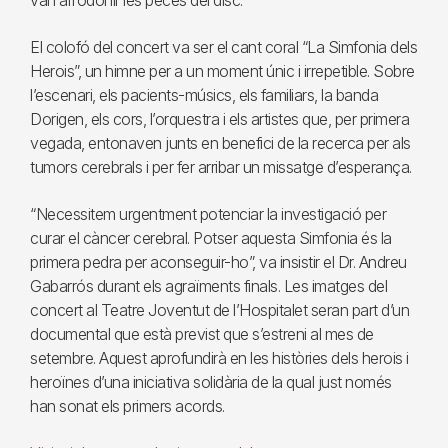
van arrodonir les peces del disc.
El colofó del concert va ser el cant coral “La Simfonia dels
Herois”, un himne per a un moment únic i irrepetible. Sobre
l’escenari, els pacients-músics, els familiars, la banda
Dorigen, els cors, l’orquestra i els artistes que, per primera
vegada, entonaven junts en benefici de la recerca per als
tumors cerebrals i per fer arribar un missatge d’esperança.
“Necessitem urgentment potenciar la investigació per
curar el càncer cerebral. Potser aquesta Simfonia és la
primera pedra per aconseguir-ho”, va insistir el Dr. Andreu
Gabarrós durant els agraïments finals. Les imatges del
concert al Teatre Joventut de l’Hospitalet seran part d’un
documental que està previst que s’estreni al mes de
setembre. Aquest aprofundirà en les històries dels herois i
heroïnes d’una iniciativa solidària de la qual just només
han sonat els primers acords.