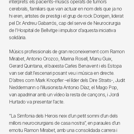
intèrprets: els pacients-músics operats de tumors
cerebrals, familiars que van actuar en nom dels que ja no
hi eren, artistes de prestigi i el grup de rock Dorigen, liderat
pel Dr. Andreu Gabarrós, cap del servei de Neurocirurgia
de l’Hospital de Bellvitge i impulsor d’aquesta iniciativa
solidària.
Músics professionals de gran reconeixement com Ramon
Mirabet, Antonio Orozco, Marina Rosell, Manu Guix,
Gerard Quintana, el baixista Carles Benavent i els Estopa
van ser dalt l’escenari posant veu i música en directe.
D’altres com Mark Knopfler –el líder dels Dire Straits-, Judit
Neddermann o l’il·lusionista Antonio Díaz, el Mago Pop,
van apadrinar amb un vídeo la resta de cançons, i Jordi
Hurtado va presentar l’acte.
“La Simfonia dels Herois neix d’un petit somni d’un dels
millors neurocirurgians de casa nostra”, en paraules d’un
emotiu Ramon Mirabet, amb una consolidada carrera i