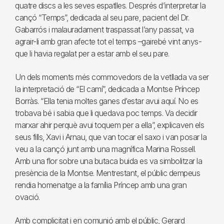
quatre discs a les seves espatlles. Després d’interpretar la
cançó “Temps”, dedicada al seu pare, pacient del Dr.
Gabarrós i malauradament traspassat l’any passat, va
agrair-li amb gran afecte tot el temps –gairebé vint anys-
que li havia regalat per a estar amb el seu pare.
Un dels moments més commovedors de la vetllada va ser
la interpretació de “El camí”, dedicada a Montse Príncep
Borràs. “Ella tenia moltes ganes d’estar avui aquí. No es
trobava bé i sabia que li quedava poc temps. Va decidir
marxar ahir perquè avui toquem per a ella”, explicaven els
seus fills, Xavi i Arnau, que van tocar el saxo i van posar la
veu a la cançó junt amb una magnífica Marina Rossell.
Amb una flor sobre una butaca buida es va simbolitzar la
presència de la Montse. Mentrestant, el públic dempeus
rendia homenatge a la família Príncep amb una gran
ovació.
Amb complicitat i en comunió amb el públic, Gerard