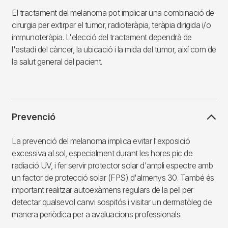
El tractament del melanoma pot implicar una combinació de
cirurgia per extirpar el tumor, radioteràpia, teràpia dirigida i/o
immunoteràpia. L'elecció del tractament dependrà de
l'estadi del càncer, la ubicació i la mida del tumor, així com de
la salut general del pacient.
Prevenció
La prevenció del melanoma implica evitar l'exposició
excessiva al sol, especialment durant les hores pic de
radiació UV, i fer servir protector solar d'ampli espectre amb
un factor de protecció solar (FPS) d'almenys 30. També és
important realitzar autoexàmens regulars de la pell per
detectar qualsevol canvi sospitós i visitar un dermatòleg de
manera periòdica per a avaluacions professionals.