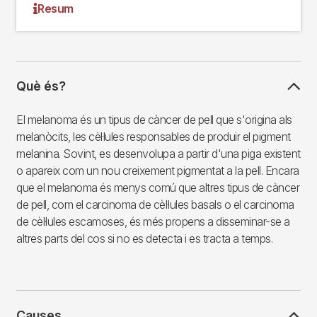
Resum
Què és?
El melanoma és un tipus de càncer de pell que s'origina als
melanòcits, les cèl·lules responsables de produir el pigment
melanina. Sovint, es desenvolupa a partir d'una piga existent
o apareix com un nou creixement pigmentat a la pell. Encara
que el melanoma és menys comú que altres tipus de càncer
de pell, com el carcinoma de cèl·lules basals o el carcinoma
de cèl·lules escamoses, és més propens a disseminar-se a
altres parts del cos si no es detecta i es tracta a temps.
Causes