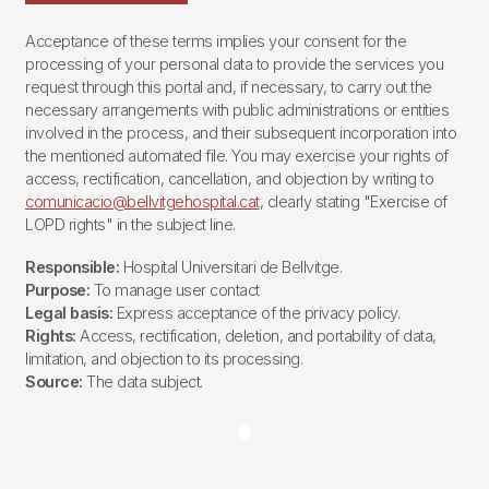
Acceptance of these terms implies your consent for the
processing of your personal data to provide the services you
request through this portal and, if necessary, to carry out the
necessary arrangements with public administrations or entities
involved in the process, and their subsequent incorporation into
the mentioned automated file. You may exercise your rights of
access, rectification, cancellation, and objection by writing to
comunicacio@bellvitgehospital.cat
, clearly stating "Exercise of
LOPD rights" in the subject line.
Responsible:
Hospital Universitari de Bellvitge.
Purpose:
To manage user contact
Legal basis:
Express acceptance of the privacy policy.
Rights:
Access, rectification, deletion, and portability of data,
limitation, and objection to its processing.
Source:
The data subject.