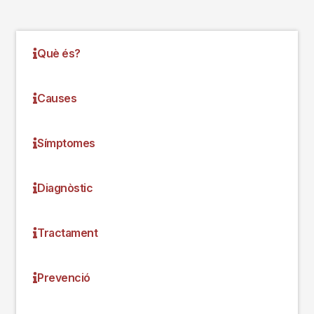
Què és?
Causes
Símptomes
Diagnòstic
Tractament
Prevenció