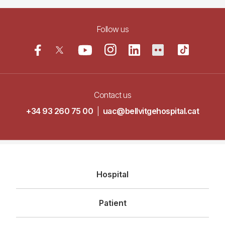
Follow us
Contact us
+34 93 260 75 00
|
uac@bellvitgehospital.cat
Navegació
Hospital
principal
Patient