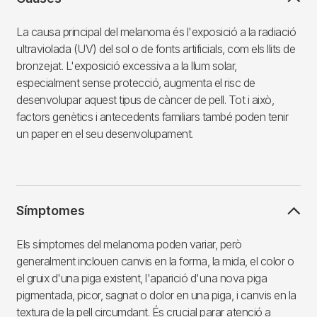
La causa principal del melanoma és l'exposició a la radiació
ultraviolada (UV) del sol o de fonts artificials, com els llits de
bronzejat. L'exposició excessiva a la llum solar,
especialment sense protecció, augmenta el risc de
desenvolupar aquest tipus de càncer de pell. Tot i això,
factors genètics i antecedents familiars també poden tenir
un paper en el seu desenvolupament.
Símptomes
Els símptomes del melanoma poden variar, però
generalment inclouen canvis en la forma, la mida, el color o
el gruix d'una piga existent, l'aparició d'una nova piga
pigmentada, picor, sagnat o dolor en una piga, i canvis en la
textura de la pell circumdant. És crucial parar atenció a