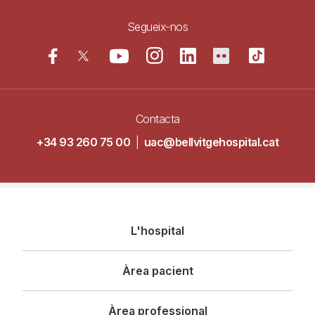
Segueix-nos
Contacta
+34 93 260 75 00
|
uac@bellvitgehospital.cat
Navegació
L'hospital
principal
Àrea pacient
Àrea professional