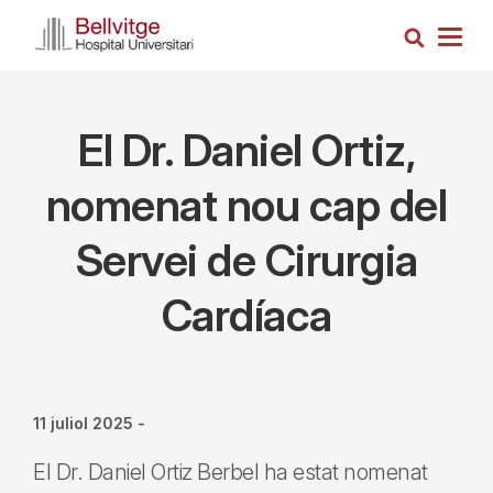
Vés
Cerca
al
Togg
contingut
navig
El Dr. Daniel Ortiz,
nomenat nou cap del
Servei de Cirurgia
Cardíaca
11 juliol 2025
-
El Dr. Daniel Ortiz Berbel ha estat nomenat