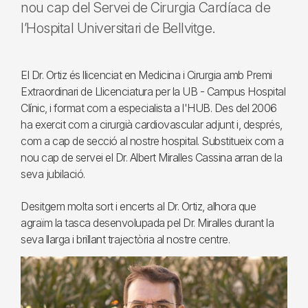
nou cap del Servei de Cirurgia Cardíaca de
l’Hospital Universitari de Bellvitge.
El Dr. Ortiz és llicenciat en Medicina i Cirurgia amb Premi
Extraordinari de Llicenciatura per la UB - Campus Hospital
Clínic, i format com a especialista a l'HUB. Des del 2006
ha exercit com a cirurgià cardiovascular adjunt i, després,
com a cap de secció al nostre hospital. Substitueix com a
nou cap de servei el Dr. Albert Miralles Cassina arran de la
seva jubilació.
Desitgem molta sort i encerts al Dr. Ortiz, alhora que
agraïm la tasca desenvolupada pel Dr. Miralles durant la
seva llarga i brillant trajectòria al nostre centre.