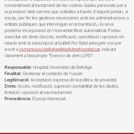
consentiment al tractament de les vostres dades personals per a
la prestació dels serveis que sol·liciteu a través d'aquest portal i, si
escau, per fer les gestions necessàries amb les administracions o
entitats públiques que intervinguin en la tramitació, i la seva
posterior incorporació en l'esmentat fitxer automatitzat. Podeu
exercitar els drets d’accés, rectificació, cancel·lació i oposició en
relació amb la subscripció al butlletí
Fes Salut
adreçant-vos per
escrit a
comunicacio.bellvitge@bellvitgehospital.cat
, indicant
clarament a l’assumpte "Exercici de dret LOPD".
Responsable:
Hospital Universitari de Bellvitge.
Finalitat:
Gestionar el contacte de l'usuari
Legitimació:
Acceptació expresa de la política de privacitat.
Drets:
Accés, rectificació, supresió i portabilitat de les dades,
limitació i oposició al seu tractament.
Procedència:
El propi interessat.