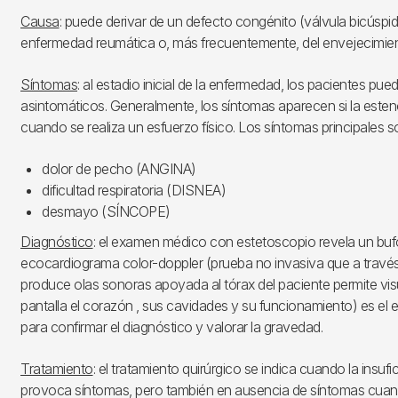
Causa
: puede derivar de un defecto congénito (válvula bicúspide
enfermedad reumática o, más frecuentemente, del envejecimient
Síntomas
: al estadio inicial de la enfermedad, los pacientes pue
asintomáticos. Generalmente, los síntomas aparecen si la esten
cuando se realiza un esfuerzo físico. Los síntomas principales s
dolor de pecho (ANGINA)
dificultad respiratoria (DISNEA)
desmayo (SÍNCOPE)
Diagnóstico
: el examen médico con estetoscopio revela un bufo 
ecocardiograma color-doppler (prueba no invasiva que a travé
produce olas sonoras apoyada al tórax del paciente permite vis
pantalla el corazón , sus cavidades y su funcionamiento) es e
para confirmar el diagnóstico y valorar la gravedad.
Tratamiento
: el tratamiento quirúrgico se indica cuando la insufi
provoca síntomas, pero también en ausencia de síntomas cuan