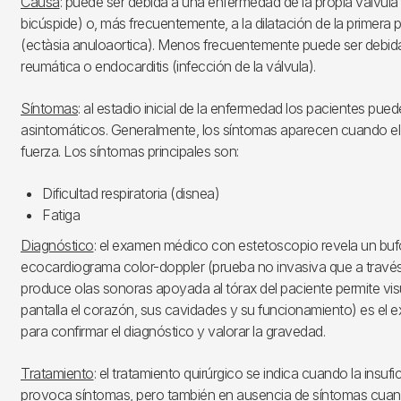
Causa
: puede ser debida a una enfermedad de la propia válvula 
bicúspide) o, más frecuentemente, a la dilatación de la primera p
(ectàsia anuloaortica). Menos frecuentemente puede ser debid
reumática o endocarditis (infección de la válvula).
Síntomas
: al estadio inicial de la enfermedad los pacientes pued
asintomáticos. Generalmente, los síntomas aparecen cuando el
fuerza. Los síntomas principales son:
Dificultad respiratoria (disnea)
Fatiga
Diagnóstico
: el examen médico con estetoscopio revela un bufo 
ecocardiograma color-doppler (prueba no invasiva que a travé
produce olas sonoras apoyada al tórax del paciente permite vis
pantalla el corazón, sus cavidades y su funcionamiento) es el
para confirmar el diagnóstico y valorar la gravedad.
Tratamiento
: el tratamiento quirúrgico se indica cuando la insufi
provoca síntomas, pero también en ausencia de síntomas cuan