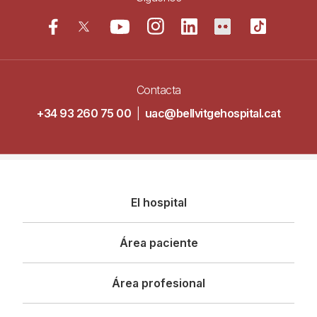
Contacta
+34 93 260 75 00
|
uac@bellvitgehospital.cat
Navegació
El hospital
principal
Área paciente
Área profesional