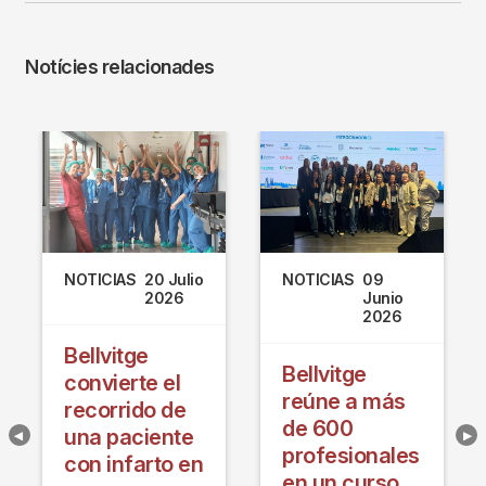
Notícies relacionades
NOTICIAS
20 Julio
NOTICIAS
09
re
2026
Junio
2026
Bellvitge
Bellvitge
convierte el
reúne a más
recorrido de
de 600
una paciente
profesionales
con infarto en
en un curso