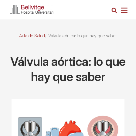
Pasar
Busca
al
Togg
contenido
navig
principal
Aula de Salud
Válvula aórtica: lo que hay que saber
Válvula aórtica: lo que
hay que saber
Imagen