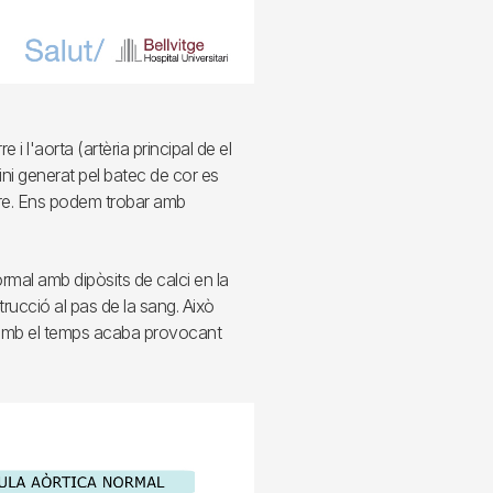
 i l'aorta (artèria principal de el
ini generat pel batec de cor es
rere. Ens podem trobar amb
rmal amb dipòsits de calci en la
trucció al pas de la sang. Això
 amb el temps acaba provocant