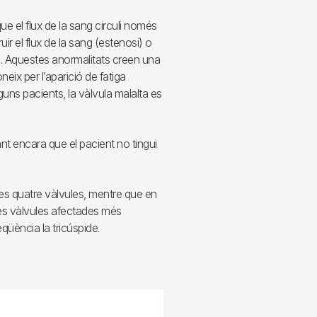
e el flux de la sang circuli només
ir el flux de la sang (estenosi) o
). Aquestes anormalitats creen una
neix per l’aparició de fatiga
alguns pacients, la vàlvula malalta es
t encara que el pacient no tingui
es quatre vàlvules, mentre que en
e les vàlvules afectades més
eqüència la tricúspide.