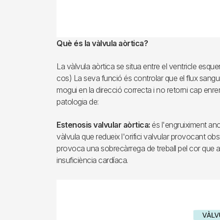
Què és la vàlvula aòrtica?
La vàlvula aòrtica se situa entre el ventricle esquerre
cos) La seva funció és controlar que el flux sangu
mogui en la direcció correcta i no retorni cap en
patologia de:
Estenosis valvular aòrtica:
és l'engruiximent ano
vàlvula que redueix l'orifici valvular provocant obs
provoca una sobrecàrrega de treball pel cor que
insuficiència cardíaca.
Imagen