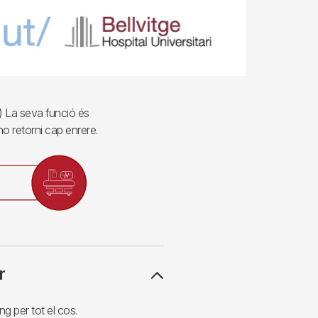
os) La seva funció és
no retorni cap enrere.
r
 per tot el cos.