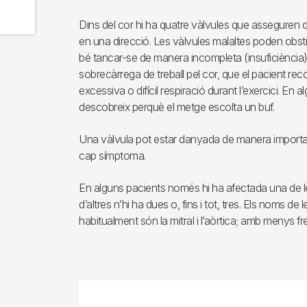
Dins del cor hi ha quatre vàlvules que asseguren qu
en una direcció. Les vàlvules malaltes poden obstru
bé tancar-se de manera incompleta (insuficiència
sobrecàrrega de treball pel cor, que el pacient reco
excessiva o difícil respiració durant l’exercici. En 
descobreix perquè el metge escolta un buf.
Una vàlvula pot estar danyada de manera importan
cap símptoma.
En alguns pacients només hi ha afectada una de l
d’altres n’hi ha dues o, fins i tot, tres. Els noms d
habitualment són la mitral i l’aòrtica; amb menys fr
Imagen