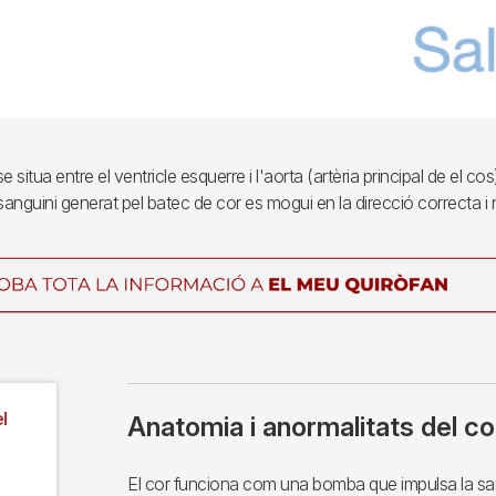
e situa entre el ventricle esquerre i l'aorta (artèria principal de el c
 sanguini generat pel batec de cor es mogui en la direcció correcta i 
l
Anatomia i anormalitats del co
El cor funciona com una bomba que impulsa la sang