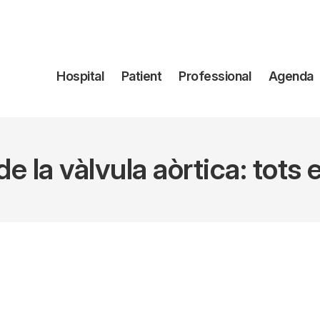
Navegación
Hospital
Patient
Professional
Agenda
principal
de la vàlvula aòrtica: tots e