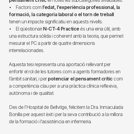
pensament crític
en totes les subcategories avaluades.
• Factors com
l’edat, l’experiència professional, la
formació, la categoria laboral o el torn de treball
tenen un impacte significatiu en aquests nivells.
• El qüestionari
N-CT-4 Practice
és una eina útil, amb
una estructura sòlida i coherent amb la teoria, que permet
mesurar el PC a partir de quatre dimensions
interrelacionades.
Aquesta tesi representa una aportació rellevant per
enfortir el rol de les tutores com a agents formadores en
l’àmbit sanitari, i per
potenciar el pensament crític
com
a competència clau per a una pràctica clínica reflexiva,
autònoma i de qualitat.
Des de l’Hospital de Bellvitge, felicitem la Dra. Inmaculada
Bonilla per aquest èxit i per la seva contribució a la millora
de la formació i l’assistència en infermeria.