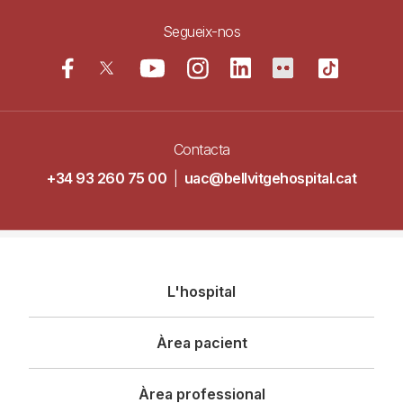
Segueix-nos
Contacta
+34 93 260 75 00
|
uac@bellvitgehospital.cat
Navegació
L'hospital
principal
Àrea pacient
Àrea professional