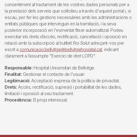
consentiment al tractament de les vostres dades personals per a
la prestació dels serveis que sol·liciteu a través d'aquest portal i, si
escau, per fer les gestions necessàries amb les administracions o
entitats públiques que intervinguin en la tramitació, i la seva
posterior incorporació en l'esmentat fitxer automatitzat. Podeu
exercitar els drets d’accés, rectificació, cancel·lació i oposició en
relació amb la subscripció al butlletí
Fes Salut
adreçant-vos per
escrit a
comunicacio.bellvitge@bellvitgehospital.cat
, indicant
clarament a l’assumpte "Exercici de dret LOPD".
Responsable:
Hospital Universitari de Bellvitge.
Finalitat:
Gestionar el contacte de l'usuari
Legitimació:
Acceptació expresa de la política de privacitat.
Drets:
Accés, rectificació, supresió i portabilitat de les dades,
limitació i oposició al seu tractament.
Procedència:
El propi interessat.