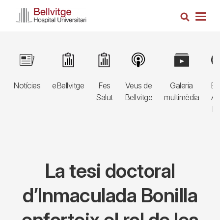
Vés
Cerca
al
Togg
contingut
navig
Navegació
Image
Image
Image
Image
Image
Im
principal
Notícies
eBellvitge
Fes
Veus de
Galeria
Bl
3r
Salut
Bellvitge
multimèdia
Au
nivell
E
La tesi doctoral
d’Inmaculada Bonilla
enforteix el rol de les