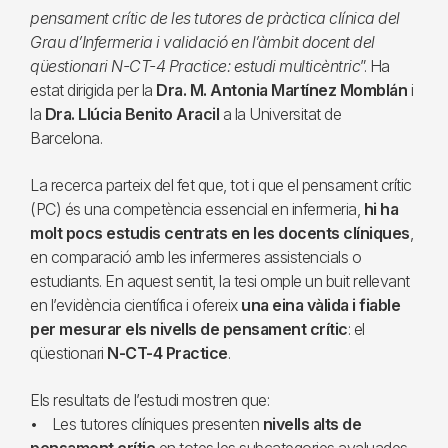
pensament crític de les tutores de pràctica clínica del
Grau d’Infermeria i validació en l’àmbit docent del
qüestionari N-CT-4 Practice: estudi multicèntric
”. Ha
estat dirigida per la
Dra. M. Antonia Martínez Momblán
i
la
Dra. Llúcia Benito Aracil
a la Universitat de
Barcelona.
La recerca parteix del fet que, tot i que el pensament crític
(PC) és una competència essencial en infermeria,
hi ha
molt pocs estudis centrats en les docents clíniques
,
en comparació amb les infermeres assistencials o
estudiants. En aquest sentit, la tesi omple un buit rellevant
en l’evidència científica i ofereix
una eina vàlida i fiable
per mesurar els nivells de pensament crític
: el
qüestionari
N-CT-4 Practice
.
Els resultats de l’estudi mostren que:
• Les tutores clíniques presenten
nivells alts de