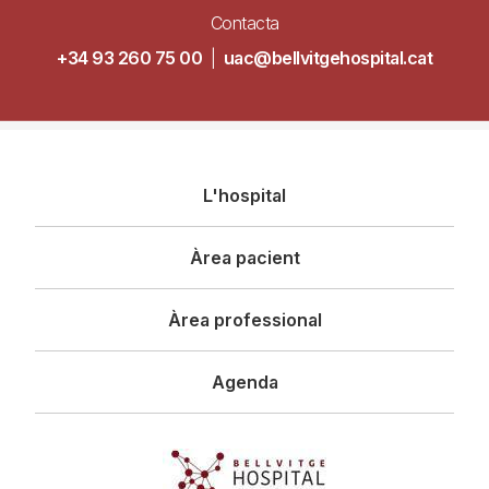
Contacta
+34 93 260 75 00
|
uac@bellvitgehospital.cat
Navegació
L'hospital
principal
Àrea pacient
Àrea professional
Agenda
Imagen