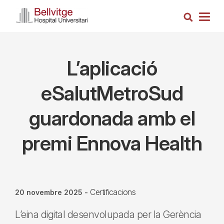
Vés
Cerca
al
Togg
contingut
navig
L’aplicació
eSalutMetroSud
guardonada amb el
premi Ennova Health
Certificacions
20 novembre 2025
-
L’eina digital desenvolupada per la Gerència