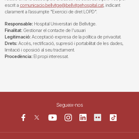
escrit a
comunicacio.bellvitge@bellvitgehospital.cat
, indicant
clarament a l’assumpte "Exercici de dret LOPD".
Responsable:
Hospital Universitari de Bellvitge.
Finalitat:
Gestionar el contacte de l'usuari
Legitimació:
Acceptació expresa de la política de privacitat.
Drets:
Accés, rectificació, supresió i portabilitat de les dades,
limitació i oposició al seu tractament.
Procedència:
El propi interessat.
Segueix-nos