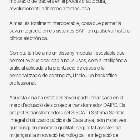
motivació del pacient en el procés d'autocura,
revolucionant l'adherència terapèutica.
A més, és totalment interoperable, cosa que permet la
seva integració en els sistemes SAP i en qualsevol història
clínica electrònica.
Compta també amb un disseny modular i escalable que
permet evolucionar cap a nous usos, com a intel·ligència
artificial aplicada a la priorització de casos o la
personalització de continguts, i inclou un backoffice
professional.
Aquesta eina ha estat desenvolupada i finançada en el
marc d’actuació dels projecte transformador DAIPO. Els
projectes transformadors del SISCAT (Sistema Sanitari
Integral d'utilització pública de Catalunya) són iniciatives
que busquen millorar la qualitat i seguretat assistencial
mitjançant la innovació tecnològica i la integració de