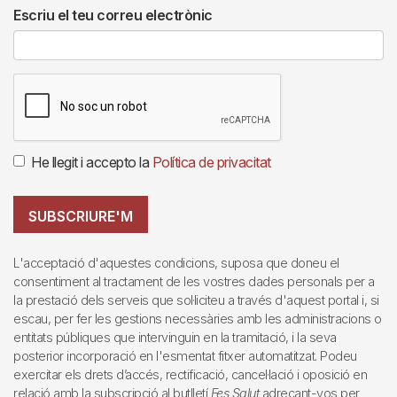
Escriu el teu correu electrònic
He llegit i accepto la
Política de privacitat
SUBSCRIURE'M
L'acceptació d'aquestes condicions, suposa que doneu el
consentiment al tractament de les vostres dades personals per a
la prestació dels serveis que sol·liciteu a través d'aquest portal i, si
escau, per fer les gestions necessàries amb les administracions o
entitats públiques que intervinguin en la tramitació, i la seva
posterior incorporació en l'esmentat fitxer automatitzat. Podeu
exercitar els drets d’accés, rectificació, cancel·lació i oposició en
relació amb la subscripció al butlletí
Fes Salut
adreçant-vos per