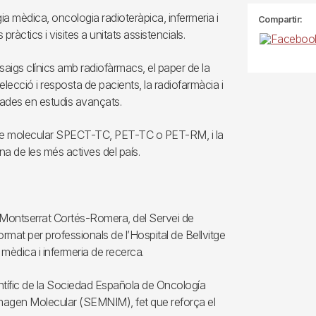
ia mèdica, oncologia radioteràpica, infermeria i
Compartir:
pràctics i visites a unitats assistencials.
igs clínics amb radiofàrmacs, el paper de la
selecció i resposta de pacients, la radiofarmàcia i
 dades en estudis avançats.
matge molecular SPECT-TC, PET-TC o PET-RM, i la
una de les més actives del país.
a. Montserrat Cortés-Romera, del Servei de
rmat per professionals de l’Hospital de Bellvitge
a mèdica i infermeria de recerca.
entífic de la Sociedad Española de Oncología
agen Molecular (SEMNIM), fet que reforça el