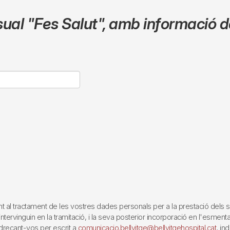
sual
"Fes Salut"
,
amb informació de
tractament de les vostres dades personals per a la prestació dels servei
rvinguin en la tramitació, i la seva posterior incorporació en l'esmentat 
reçant-vos per escrit a
comunicacio.bellvitge@bellvitgehospital.cat
, in