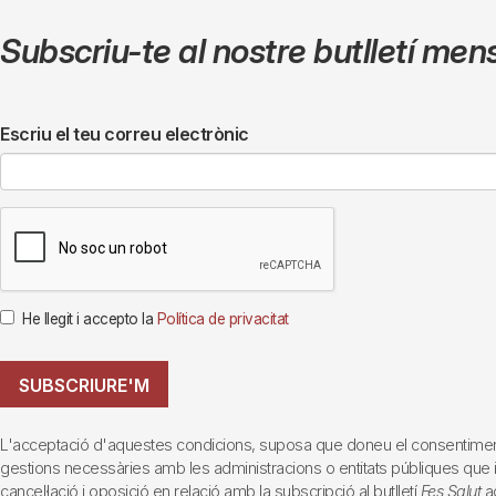
Subscriu-te al nostre butlletí men
Escriu el teu correu electrònic
He llegit i accepto la
Política de privacitat
SUBSCRIURE'M
L'acceptació d'aquestes condicions, suposa que doneu el consentiment al 
gestions necessàries amb les administracions o entitats públiques que inte
cancel·lació i oposició en relació amb la subscripció al butlletí
Fes Salut
ad