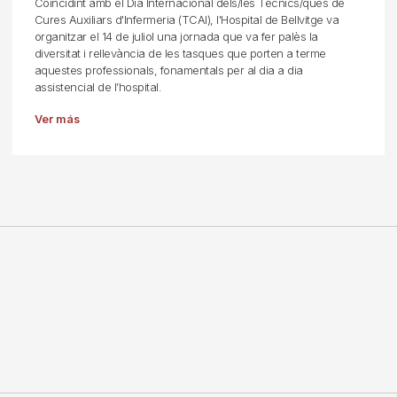
Coincidint amb el Dia Internacional dels/les Tècnics/ques de
Cures Auxiliars d'Infermeria (TCAI), l'Hospital de Bellvitge va
organitzar el 14 de juliol una jornada que va fer palès la
diversitat i rellevància de les tasques que porten a terme
aquestes professionals, fonamentals per al dia a dia
assistencial de l’hospital.
Ver más