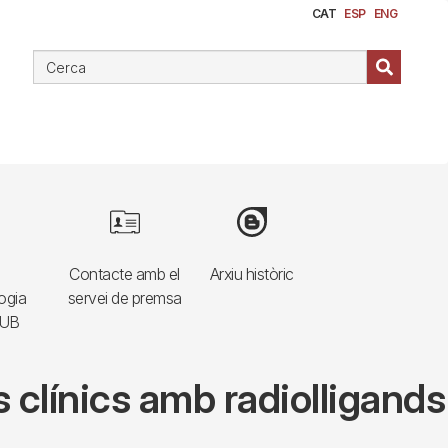
CAT
ESP
ENG
e
Image
Image
Contacte amb el
Arxiu històric
ogia
servei de premsa
HUB
 clínics amb radiolligands