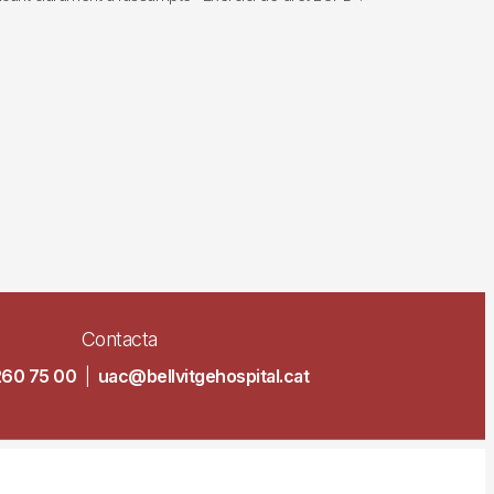
Contacta
260 75 00
|
uac@bellvitgehospital.cat