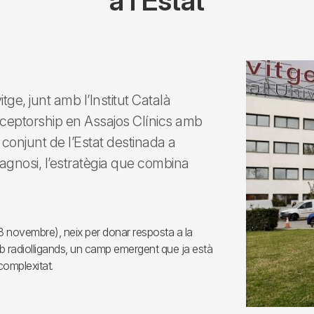
a l’Estat
tge, junt amb l’Institut Català
eceptorship en Assajos Clínics amb
 conjunt de l’Estat destinada a
eragnosi, l’estratègia que combina
 novembre), neix per donar resposta a la
b radiolligands, un camp emergent que ja està
complexitat.