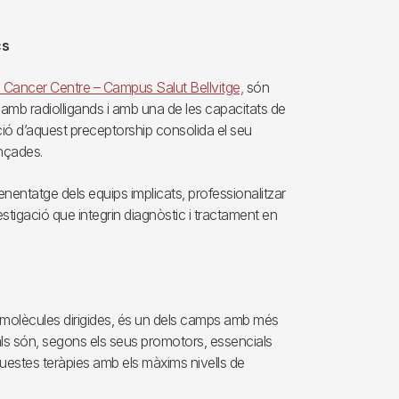
cs
ancer Centre – Campus Salut Bellvitge,
són
 amb radiolligands i amb una de les capacitats de
ció d’aquest preceptorship consolida el seu
ançades.
enentatge dels equips implicats, professionalitzar
tigació que integrin diagnòstic i tractament en
t molècules dirigides, és un dels camps amb més
als són, segons els seus promotors, essencials
questes teràpies amb els màxims nivells de