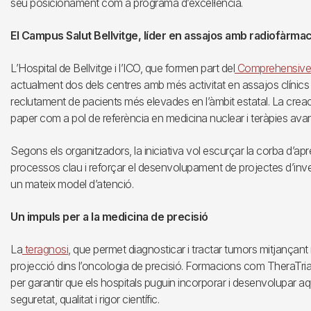
seu posicionament com a programa d’excel·lència.
El Campus Salut Bellvitge, líder en assajos amb radiofàrma
L’Hospital de Bellvitge i l’ICO, que formen part del
Comprehensive C
actualment dos dels centres amb més activitat en assajos clínics
reclutament de pacients més elevades en l’àmbit estatal. La crea
paper com a pol de referència en medicina nuclear i teràpies av
Segons els organitzadors, la iniciativa vol escurçar la corba d’apr
processos clau i reforçar el desenvolupament de projectes d’inves
un mateix model d’atenció.
Un impuls per a la medicina de precisió
La
teragnosi
, que permet diagnosticar i tractar tumors mitjançan
projecció dins l’oncologia de precisió. Formacions com TheraTri
per garantir que els hospitals puguin incorporar i desenvolupar a
seguretat, qualitat i rigor científic.