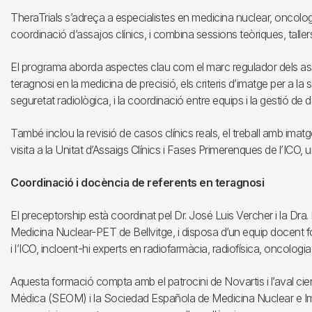
TheraTrials s’adreça a especialistes en medicina nuclear, oncolog
coordinació d’assajos clínics, i combina sessions teòriques, tallers 
El programa aborda aspectes clau com el marc regulador dels assa
teragnosi en la medicina de precisió, els criteris d’imatge per a la 
seguretat radiològica, i la coordinació entre equips i la gestió de
També inclou la revisió de casos clínics reals, el treball amb i
visita a la Unitat d’Assaigs Clínics i Fases Primerenques de l’ICO, 
Coordinació i docència de referents en teragnosi
El preceptorship està coordinat pel Dr. José Luis Vercher i la Dr
Medicina Nuclear-PET de Bellvitge, i disposa d’un equip docent fo
i l’ICO, incloent-hi experts en radiofarmàcia, radiofísica, oncologi
Aquesta formació compta amb el patrocini de Novartis i l’aval ci
Médica (SEOM) i la Sociedad Española de Medicina Nuclear e Im