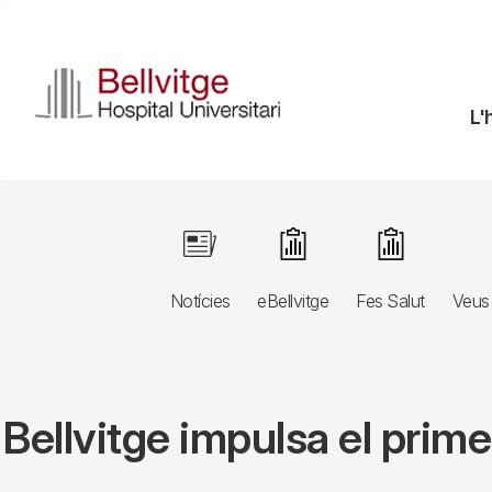
Vés
al
contingut
N
L'
pr
Navegació
Image
Image
Image
principal
Notícies
eBellvitge
Fes Salut
Veus 
3r
nivell
Bellvitge impulsa el prim