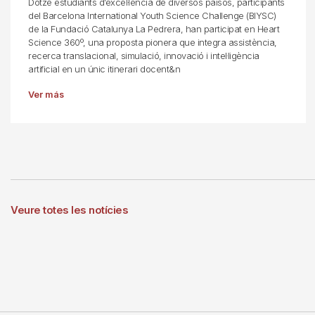
Dotze estudiants d’excel·lència de diversos països, participants
del Barcelona International Youth Science Challenge (BIYSC)
de la Fundació Catalunya La Pedrera, han participat en Heart
Science 360º, una proposta pionera que integra assistència,
recerca translacional, simulació, innovació i intel·ligència
artificial en un únic itinerari docent&n
Ver más
Veure totes les notícies