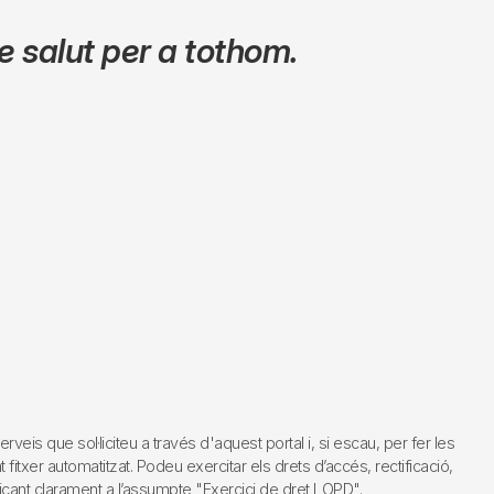
 salut per a tothom.
s que sol·liciteu a través d'aquest portal i, si escau, per fer les
fitxer automatitzat. Podeu exercitar els drets d’accés, rectificació,
dicant clarament a l’assumpte "Exercici de dret LOPD".