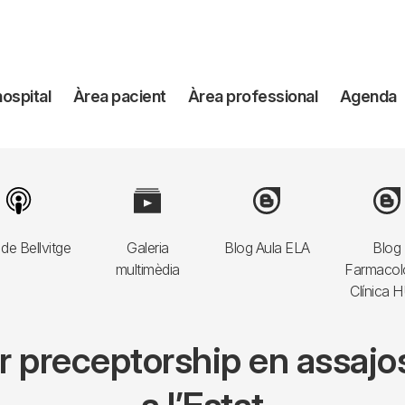
avegación
hospital
Àrea pacient
Àrea professional
Agenda
incipal
Image
Image
Image
Imag
de Bellvitge
Galeria
Blog Aula ELA
Blog
multimèdia
Farmacol
Clínica 
er preceptorship en assajos