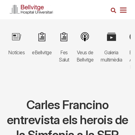
Vés
Cerca
al
Togg
contingut
navig
Navegació
Image
Image
Image
Image
Image
Im
principal
Notícies
eBellvitge
Fes
Veus de
Galeria
Bl
3r
Salut
Bellvitge
multimèdia
Au
nivell
E
Carles Francino
entrevista els herois de
la Simfonia a la SER