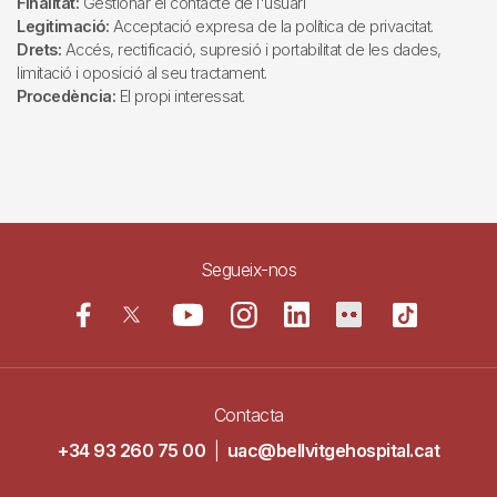
Finalitat:
Gestionar el contacte de l'usuari
Legitimació:
Acceptació expresa de la política de privacitat.
Drets:
Accés, rectificació, supresió i portabilitat de les dades,
limitació i oposició al seu tractament.
Procedència:
El propi interessat.
Segueix-nos
Contacta
+34 93 260 75 00
|
uac@bellvitgehospital.cat