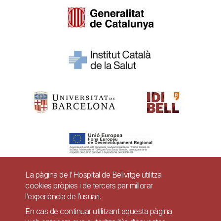
La pàgina de l'Hospital de Bellvitge utilitza
cookies pròpies i de tercers per millorar
Pie
l’experiència de l’usuari.
Contacte
de
En cas de continuar utilitzant aquesta pàgina
Accessibilitat
Avís legal
Ajuda