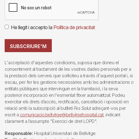
He llegit i accepto la
Política de privacitat
SUBSCRIURE'M
L'acceptació d'aquestes condicions, suposa que doneu el
consentiment al tractament de les vostres dades personals per a
la prestació dels serveis que sol·liciteu a través d'aquest portal i, si
escau, per fer les gestions necessàries amb les administracions o
entitats públiques que intervinguin en la tramitació, i la seva
posterior incorporació en l'esmentat fitxer automatitzat. Podeu
exercitar els drets d’accés, rectificació, cancel·lació i oposició en
relació amb la subscripció al butlletí
Fes Salut
adreçant-vos per
escrit a
comunicacio.bellvitge@bellvitgehospital.cat
, indicant
clarament a l’assumpte "Exercici de dret LOPD".
Responsable:
Hospital Universitari de Bellvitge.