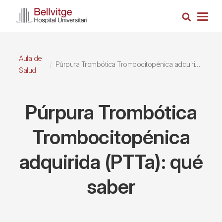
Pasar
Busca
al
Togg
contenido
navig
principal
Aula de
Púrpura Trombótica Trombocitopénica adquirida (PTTa): qué saber
Salud
Púrpura Trombótica
Trombocitopénica
adquirida (PTTa): qué
saber