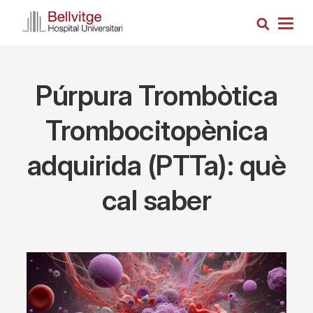
Skip
Search
to
Togg
main
navig
content
Púrpura Trombòtica
Trombocitopènica
adquirida (PTTa): què
cal saber
Imagen