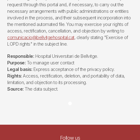
request through this portal and, if necessary, to carry out the
necessary arrangements with public administrations or entities
involved in the process, and their subsequent incorporation into
the mentioned automated file. You may exercise your rights of
access, rectification, cancellation, and objection by writing to
comunicacio@bellvitgehospital.cat
, clearly stating "Exercise of
LOPD rights" in the subject line.
Responsible:
Hospital Universitari de Bellvitge.
Purpose:
To manage user contact
Legal basis:
Express acceptance of the privacy policy.
Rights:
Access, rectification, deletion, and portability of data,
limitation, and objection to its processing.
Source:
The data subject.
Follow us