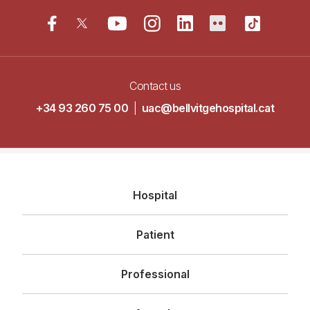
Contact us
+34 93 260 75 00
|
uac@bellvitgehospital.cat
Navegació
Hospital
principal
Patient
Professional