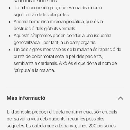
sanguinis de tot el cos.
Trombocitopènia greu, que és una disminució
significativa de les plaquetes.
Anèmia hemolítica microangiopàtica, que és la
destrucció dels glòbuls vermells.
Aquests símptomes poden conduir a una isquèmia
generalitzada i, per tant, a un dany orgànic.
Un dels signes més visibles de la malaltia és l’aparició de
punts de color morat sota la pell dels pacients,
semblants a cardenals. Això és el que dóna el nom de
‘púrpura’ a la malaltia.
Més informació
El diagnòstic precoç i el tractament immediat són crucials
per salvar la vida dels pacients i reduir les possibles
seqüeles. Es calcula que a Espanya, unes 200 persones