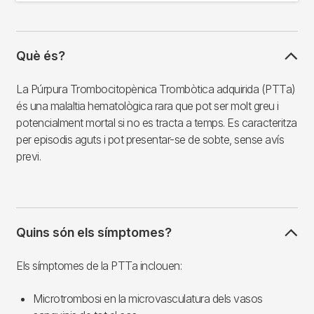
Què és?
La Púrpura Trombocitopènica Trombòtica adquirida (PTTa)
és una malaltia hematològica rara que pot ser molt greu i
potencialment mortal si no es tracta a temps. Es caracteritza
per episodis aguts i pot presentar-se de sobte, sense avís
previ.
Quins són els símptomes?
Els símptomes de la PTTa inclouen:
Microtrombosi en la microvasculatura dels vasos