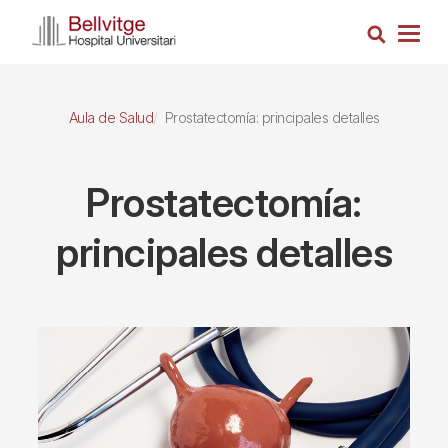
Pasar
Busca
al
Togg
contenido
navig
principal
Aula de Salud
Prostatectomía: principales detalles
Prostatectomía:
principales detalles
Imagen