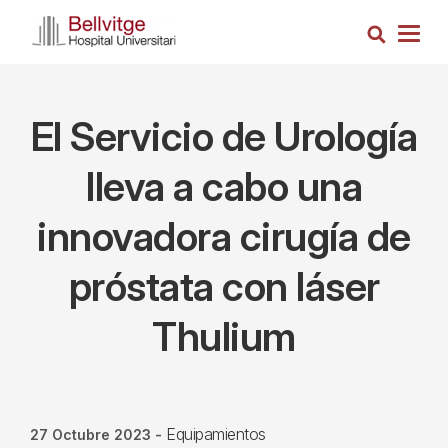
Pasar
Busca
al
Togg
contenido
navig
principal
El Servicio de Urología
lleva a cabo una
innovadora cirugía de
próstata con láser
Thulium
Equipamientos
27 Octubre 2023
-