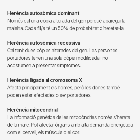
Herència autosòmica dominant
Només cal una còpia alterada del gen perquè aparegui la
malaltia. Cada fill/a té un 50% de probabilitat d’heretar-la.
Herència autosòmica recessiva
Cal tenir dues còpies alterades del gen. Les persones
portadores tenen una sola còpia modificada i no
acostumen a presentar símptomes.
Herència lligada al cromosoma X
Afecta principalment els homes, però les dones també
poden estar afectades o ser portadores.
Herència mitocondrial
La informació genètica de les mitocòndries només s’hereta
de la mare. Pot afectar òrgans amb alta demanda energètica
com el cervell, els músculs o el cor.