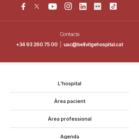
Contacta
+34 93 260 75 00
|
uac@bellvitgehospital.cat
Navegació
L'hospital
principal
Àrea pacient
Àrea professional
Agenda