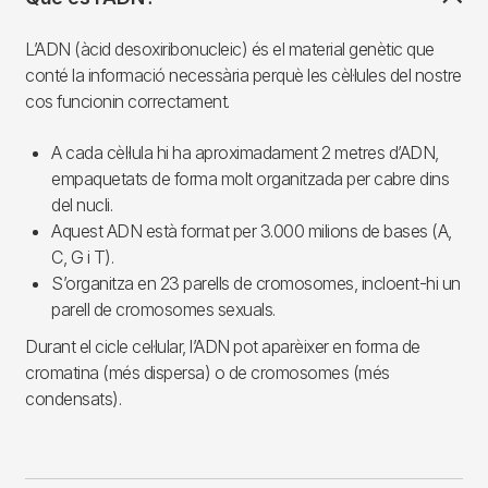
L’ADN (àcid desoxiribonucleic) és el material genètic que
conté la informació necessària perquè les cèl·lules del nostre
cos funcionin correctament.
A cada cèl·lula hi ha aproximadament 2 metres d’ADN,
empaquetats de forma molt organitzada per cabre dins
del nucli.
Aquest ADN està format per 3.000 milions de bases (A,
C, G i T).
S’organitza en 23 parells de cromosomes, incloent-hi un
parell de cromosomes sexuals.
Durant el cicle cel·lular, l’ADN pot aparèixer en forma de
cromatina (més dispersa) o de cromosomes (més
condensats).