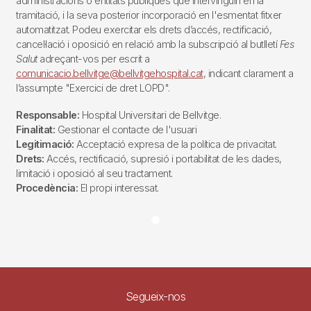
administracions o entitats públiques que intervinguin en la
tramitació, i la seva posterior incorporació en l'esmentat fitxer
automatitzat. Podeu exercitar els drets d’accés, rectificació,
cancel·lació i oposició en relació amb la subscripció al butlletí
Fes
Salut
adreçant-vos per escrit a
comunicacio.bellvitge@bellvitgehospital.cat
, indicant clarament a
l’assumpte "Exercici de dret LOPD".
Responsable:
Hospital Universitari de Bellvitge.
Finalitat:
Gestionar el contacte de l'usuari
Legitimació:
Acceptació expresa de la política de privacitat.
Drets:
Accés, rectificació, supresió i portabilitat de les dades,
limitació i oposició al seu tractament.
Procedència:
El propi interessat.
Segueix-nos