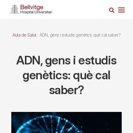
Vés
Cerca
al
Togg
contingut
navig
Aula de Salut
ADN, gens i estudis genètics: què cal saber?
ADN, gens i estudis
genètics: què cal
saber?
Imagen