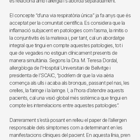
es relaciona amb l’al·lèrgia i s’aborda separadament.
El concepte “d’una via respiratòria única” ja fa anys que és
acceptat per la comunitat científica. Es considera que la
inflamació subjacent en patologies com l’asma, la rinitis o
la conjuntivitis és la mateixa i, per tant, cal un abordatge
integral que tingui en compte aquestes patologies, tot i
que de vegades no estiguin clínicament presents de
manera simultània. Segons la Dra. M. Teresa Dordal,
al·lergòloga de l’Hospital Universitari de Bellvitge i
presidenta de l’SCAIC, “podríem dir que la via aèria
comença als ulls i acaba als bronquis, passant pel nas, les
orelles, la faringe i la laringe. I, a l’hora d’atendre aquests
pacients, cal una visió global més sistèmica que tingui en
compte les interrelacions entre aquestes patologies”.
Darrerament s’està posant en relleu el paper de l’al·lergen
responsable dels símptomes com a determinant en les
manifestacions clíniques del pacient. En aquesta línia, pren