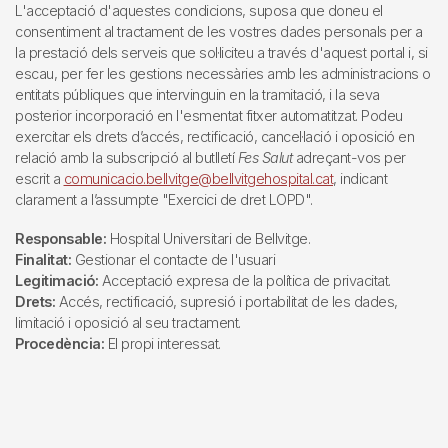
L'acceptació d'aquestes condicions, suposa que doneu el
consentiment al tractament de les vostres dades personals per a
la prestació dels serveis que sol·liciteu a través d'aquest portal i, si
escau, per fer les gestions necessàries amb les administracions o
entitats públiques que intervinguin en la tramitació, i la seva
posterior incorporació en l'esmentat fitxer automatitzat. Podeu
exercitar els drets d’accés, rectificació, cancel·lació i oposició en
relació amb la subscripció al butlletí
Fes Salut
adreçant-vos per
escrit a
comunicacio.bellvitge@bellvitgehospital.cat
, indicant
clarament a l’assumpte "Exercici de dret LOPD".
Responsable:
Hospital Universitari de Bellvitge.
Finalitat:
Gestionar el contacte de l'usuari
Legitimació:
Acceptació expresa de la política de privacitat.
Drets:
Accés, rectificació, supresió i portabilitat de les dades,
limitació i oposició al seu tractament.
Procedència:
El propi interessat.