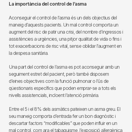
La importància del control de l’asma
Aconseguir el control de l’asma és un dels objectius del
maneig d’aquests pacients. Un mal control comporta un
augment del risc de patir una crisi, del nombre d’ingressos i
assistències a urgències, una pitjor qualitat de vida o fins i
tot exacerbacions de risc vital, sense oblidar l’augment en
la despesa sanitària.
Una part del control de l’asma es pot aconseguir amb un
seguiment estret del pacient, però també disposem
d’eines objectives com la funció pulmonar o l’ús de
qüestionaris específics que poden emprar-se a tots els
nivells assistencials, incloent l’atenció primària.
Entre el 5 i el 8% dels asmàtics pateixen un asma greu. El
seu maneig comporta d’entrada fer un bon diagnòstic i
descartar factors “modificables” que poden influir en un
mal control, com ara el tabaquisme, l’exposició al·lergènica