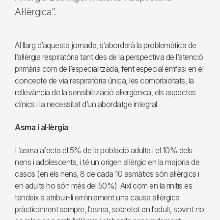
Al·lèrgica”.
Al llarg d’aquesta jornada, s’abordarà la problemàtica de
l’al·lèrgia respiratòria tant des de la perspectiva de l’atenció
primària com de l’especialitzada, fent especial èmfasi en el
concepte de via respiratòria única, les comorbiditats, la
rellevància de la sensibilització al·lergènica, els aspectes
clínics i la necessitat d’un abordatge integral.
Asma i al·lèrgia
L’asma afecta el 5% de la població adulta i el 10% dels
nens i adolescents, i té un origen al·lèrgic en la majoria de
casos (en els nens, 8 de cada 10 asmàtics són al·lèrgics i
en adults ho són més del 50%). Així com en la rinitis es
tendeix a atribuir-li erròniament una causa al·lèrgica
pràcticament sempre, l’asma, sobretot en l’adult, sovint no