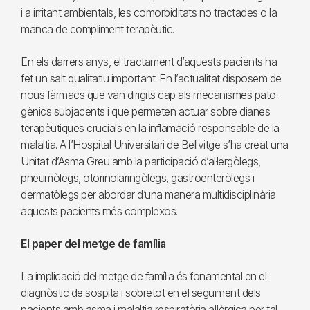
i a irritant ambientals, les comorbiditats no tractades o la
manca de compliment terapèutic.
En els darrers anys, el tractament d’aquests pacients ha
fet un salt qualitatiu important. En l’actualitat disposem de
nous fàrmacs que van dirigits cap als mecanismes pato­
gènics subjacents i que permeten actuar sobre dianes
terapèutiques crucials en la inflamació responsable de la
malaltia. A l’Hospital Universitari de Bellvitge s’ha creat una
Unitat d’Asma Greu amb la participació d’al·lergòlegs,
pneumòlegs, otorino­larin­gòlegs, gastro­enteròlegs i
dermatòlegs per abordar d’una manera multidisciplinària
aquests pacients més complexos.
El paper del metge de família
La implicació del metge de família és fonamental en el
diagnòstic de sospita i sobretot en el seguiment dels
pacients amb asma i malaltia respiratòria al·lèrgica per tal