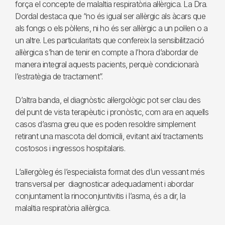
força el concepte de malaltia respiratòria al·lèrgica. La Dra.
Dordal destaca que “no és igual ser al·lèrgic als àcars que
als fongs o els pòl·lens, ni ho és ser al·lèrgic a un pol·len o a
un altre. Les particularitats que confereix la sensibilització
al·lèrgica s’han de tenir en compte a l’hora d’abordar de
manera integral aquests pacients, perquè condicionarà
l’estratègia de tractament”.
D’altra banda, el diagnòstic al·lergològic pot ser clau des
del punt de vista terapèutic i pronòstic, com ara en aquells
casos d’asma greu que es poden resoldre simplement
retirant una mascota del domicili, evitant així tractaments
costosos i ingressos hospitalaris.
L’al·lergòleg és l’especialista format des d’un vessant més
transversal per diagnosticar adequadament i abordar
conjuntament la rinoconjuntivitis i l’asma, és a dir, la
malaltia respiratòria al·lèrgica.