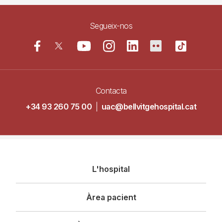
Segueix-nos
Contacta
+34 93 260 75 00
|
uac@bellvitgehospital.cat
Navegació
L'hospital
principal
Àrea pacient