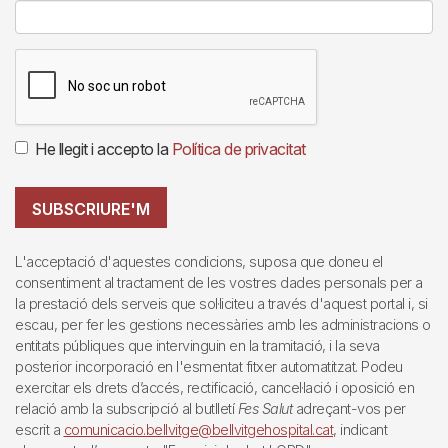
He llegit i accepto la
Política de privacitat
SUBSCRIURE'M
L'acceptació d'aquestes condicions, suposa que doneu el
consentiment al tractament de les vostres dades personals per a
la prestació dels serveis que sol·liciteu a través d'aquest portal i, si
escau, per fer les gestions necessàries amb les administracions o
entitats públiques que intervinguin en la tramitació, i la seva
posterior incorporació en l'esmentat fitxer automatitzat. Podeu
exercitar els drets d’accés, rectificació, cancel·lació i oposició en
relació amb la subscripció al butlletí
Fes Salut
adreçant-vos per
escrit a
comunicacio.bellvitge@bellvitgehospital.cat
, indicant