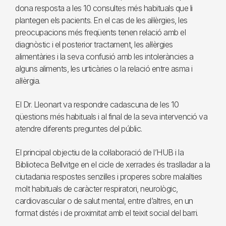
dona resposta a les 10 consultes més habituals que li
plantegen els pacients. En el cas de les al·lèrgies, les
preocupacions més freqüents tenen relació amb el
diagnòstic i el posterior tractament, les al·lèrgies
alimentàries i la seva confusió amb les intoleràncies a
alguns aliments, les urticàries o la relació entre asma i
al·lèrgia.
El Dr. Lleonart va respondre cadascuna de les 10
qüestions més habituals i al final de la seva intervenció va
atendre diferents preguntes del públic.
El principal objectiu de la col·laboració de l’HUB i la
Biblioteca Bellvitge en el cicle de xerrades és traslladar a la
ciutadania respostes senzilles i properes sobre malalties
molt habituals de caràcter respiratori, neurològic,
cardiovascular o de salut mental, entre d’altres, en un
format distés i de proximitat amb el teixit social del barri.