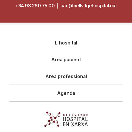
+34 93 260 75 00
|
uac@bellvitgehospital.cat
Navegació
L'hospital
principal
Àrea pacient
Àrea professional
Agenda
Imagen