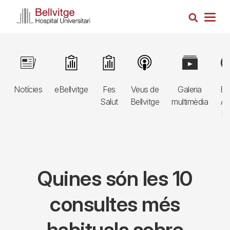
Vés
Cerca
al
Togg
contingut
navig
Navegació
Image
Image
Image
Image
Image
Im
principal
Notícies
eBellvitge
Fes
Veus de
Galeria
Bl
3r
Salut
Bellvitge
multimèdia
Au
nivell
E
Quines són les 10
consultes més
habituals sobre