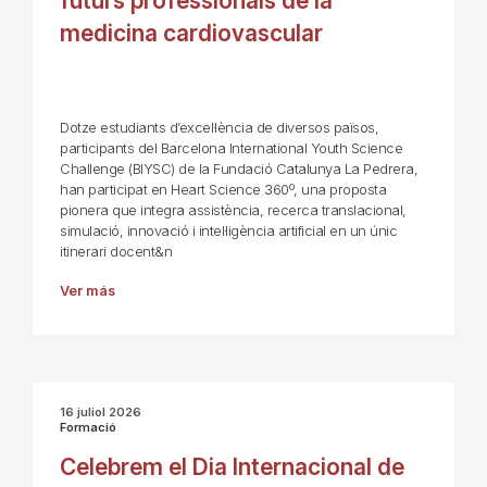
futurs professionals de la
medicina cardiovascular
Dotze estudiants d’excel·lència de diversos països,
participants del Barcelona International Youth Science
Challenge (BIYSC) de la Fundació Catalunya La Pedrera,
han participat en Heart Science 360º, una proposta
pionera que integra assistència, recerca translacional,
simulació, innovació i intel·ligència artificial en un únic
itinerari docent&n
Ver más
16 juliol 2026
Formació
Celebrem el Dia Internacional de