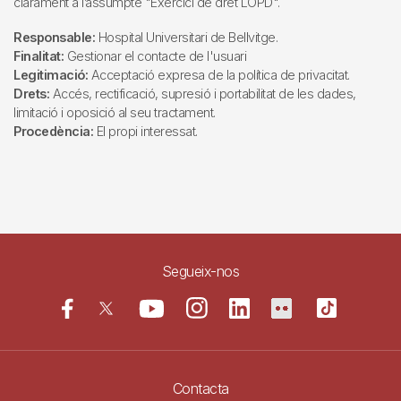
clarament a l’assumpte "Exercici de dret LOPD".
Responsable:
Hospital Universitari de Bellvitge.
Finalitat:
Gestionar el contacte de l'usuari
Legitimació:
Acceptació expresa de la política de privacitat.
Drets:
Accés, rectificació, supresió i portabilitat de les dades,
limitació i oposició al seu tractament.
Procedència:
El propi interessat.
Segueix-nos
Contacta