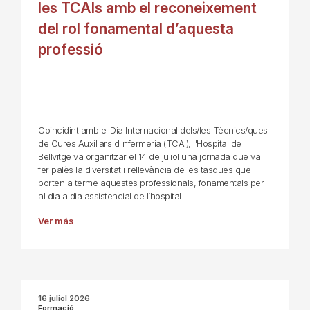
les TCAIs amb el reconeixement
del rol fonamental d’aquesta
professió
Coincidint amb el Dia Internacional dels/les Tècnics/ques
de Cures Auxiliars d'Infermeria (TCAI), l'Hospital de
Bellvitge va organitzar el 14 de juliol una jornada que va
fer palès la diversitat i rellevància de les tasques que
porten a terme aquestes professionals, fonamentals per
al dia a dia assistencial de l’hospital.
Ver más
16 juliol 2026
Formació