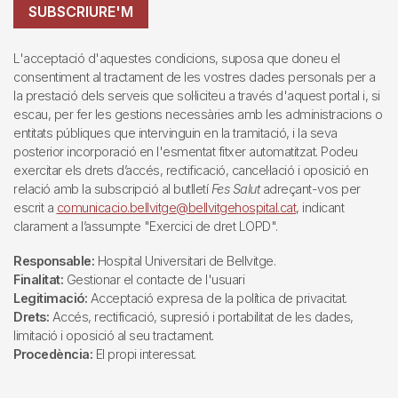
SUBSCRIURE'M
L'acceptació d'aquestes condicions, suposa que doneu el
consentiment al tractament de les vostres dades personals per a
la prestació dels serveis que sol·liciteu a través d'aquest portal i, si
escau, per fer les gestions necessàries amb les administracions o
entitats públiques que intervinguin en la tramitació, i la seva
posterior incorporació en l'esmentat fitxer automatitzat. Podeu
exercitar els drets d’accés, rectificació, cancel·lació i oposició en
relació amb la subscripció al butlletí
Fes Salut
adreçant-vos per
escrit a
comunicacio.bellvitge@bellvitgehospital.cat
, indicant
clarament a l’assumpte "Exercici de dret LOPD".
Responsable:
Hospital Universitari de Bellvitge.
Finalitat:
Gestionar el contacte de l'usuari
Legitimació:
Acceptació expresa de la política de privacitat.
Drets:
Accés, rectificació, supresió i portabilitat de les dades,
limitació i oposició al seu tractament.
Procedència:
El propi interessat.