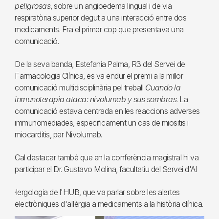
peligrosas
, sobre un angioedema lingual i de via
respiratòria superior degut a una interacció entre dos
medicaments. Era el primer cop que presentava una
comunicació.
De la seva banda, Estefanía Palma, R3 del Servei de
Farmacologia Clínica, es va endur el premi a la millor
comunicació multidisciplinària pel treball
Cuando la
inmunoterapia ataca: nivolumab y sus sombras
. La
comunicació estava centrada en les reaccions adverses
immunomediades, especificament un cas de miositis i
miocarditis, per Nivolumab.
Cal destacar també que en la conferència magistral hi va
participar el Dr. Gustavo Molina, facultatiu del Servei d'Al
·lergologia de l'HUB, que va parlar sobre les alertes
electròniques d'al·lèrgia a medicaments a la història clínica.