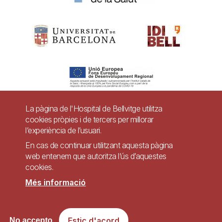
La pàgina de l'Hospital de Bellvitge utilitza
cookies pròpies i de tercers per millorar
Pie
l’experiència de l’usuari.
Contacte
de
En cas de continuar utilitzant aquesta pàgina
Accessibilitat
Avís legal
Ajuda
web entenem que autoritza l’ús d’aquestes
página
cookies.
Política de Privacitat de Sistemes de Vigilància
Mapa web
Més informació
Imagen
Lloc web accessible de conformitat amb el Reial Decret 1112/2018, de 7 de
Estic d'acord
No accepto
setembre, sobre accessibilitat dels llocs web i aplicacions per a dispositius