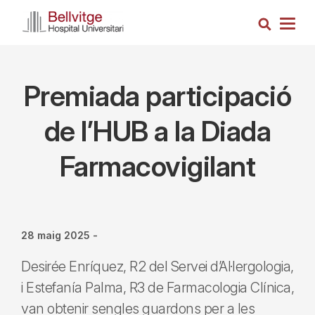
Vés
Cerca
al
Togg
contingut
navig
Premiada participació
de l’HUB a la Diada
Farmacovigilant
28 maig 2025
-
Desirée Enríquez, R2 del Servei d’Al·lergologia,
i Estefanía Palma, R3 de Farmacologia Clínica,
van obtenir sengles guardons per a les