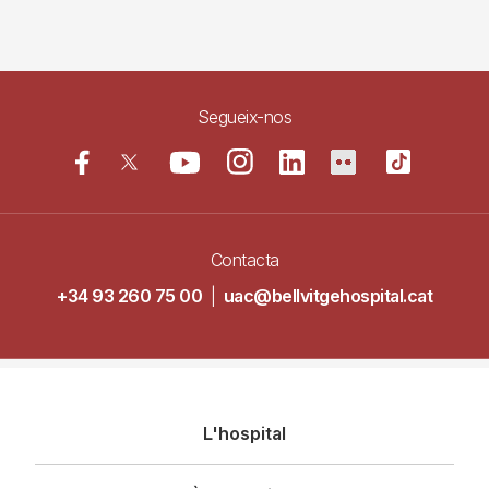
Segueix-nos
Contacta
+34 93 260 75 00
|
uac@bellvitgehospital.cat
Navegació
L'hospital
principal