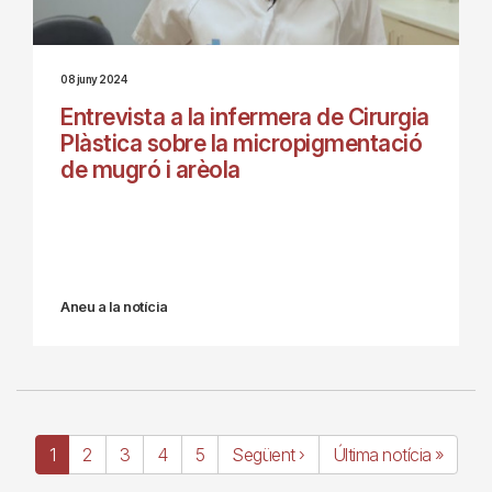
08 juny 2024
Entrevista a la infermera de Cirurgia
Plàstica sobre la micropigmentació
de mugró i arèola
Aneu a la notícia
Paginació
Pàgina
1
Page
2
Page
3
Page
4
Page
5
Pàgina
Següent ›
Última
Última notícia »
actual
següent
pàgina