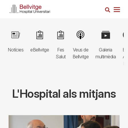
Vés
Cerca
al
Togg
contingut
navig
Navegació
Image
Image
Image
Image
Image
Im
principal
Notícies
eBellvitge
Fes
Veus de
Galeria
Bl
3r
Salut
Bellvitge
multimèdia
Au
nivell
E
L'Hospital als mitjans