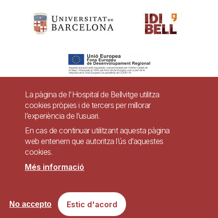
La pàgina de l'Hospital de Bellvitge utilitza
cookies pròpies i de tercers per millorar
Pie
l’experiència de l’usuari.
Contacte
En cas de continuar utilitzant aquesta pàgina
de
Accessibilitat
Avís legal
Ajuda
web entenem que autoritza l’ús d’aquestes
página
cookies.
Política de Privacitat de Sistemes de Vigilància
Mapa web
Més informació
Imagen
Lloc web accessible de conformitat amb el Reial Decret 1112/2018, de 7 de
Estic d'acord
No accepto
setembre, sobre accessibilitat dels llocs web i aplicacions per a dispositius
mòbils del sector públic.