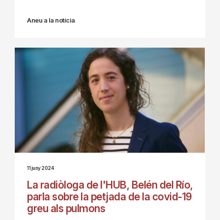
Aneu a la notícia
11 juny 2024
La radiòloga de l'HUB, Belén del Río,
parla sobre la petjada de la covid-19
greu als pulmons