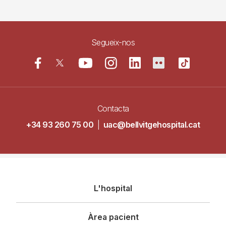
Segueix-nos
Contacta
+34 93 260 75 00
|
uac@bellvitgehospital.cat
Navegació
L'hospital
principal
Àrea pacient