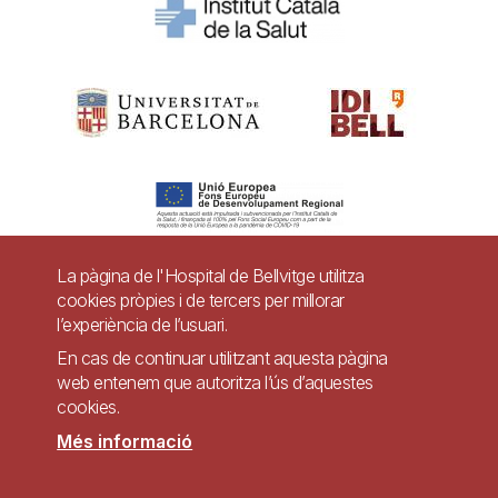
La pàgina de l'Hospital de Bellvitge utilitza
cookies pròpies i de tercers per millorar
Pie
l’experiència de l’usuari.
Contacte
de
En cas de continuar utilitzant aquesta pàgina
Accessibilitat
Avís legal
Ajuda
web entenem que autoritza l’ús d’aquestes
página
cookies.
Política de Privacitat de Sistemes de Vigilància
Mapa web
Més informació
Imagen