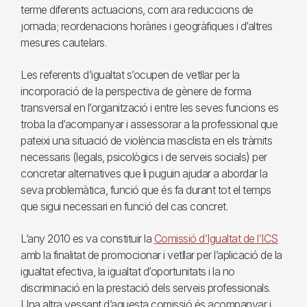
terme diferents actuacions, com ara reduccions de
jornada; reordenacions horàries i geogràfiques i d’altres
mesures cautelars.
Les referents d’igualtat s’ocupen de vetllar per la
incorporació de la perspectiva de gènere de forma
transversal en l’organització i entre les seves funcions es
troba la d’acompanyar i assessorar a la professional que
pateixi una situació de violència masclista en els tràmits
necessaris (legals, psicològics i de serveis socials) per
concretar alternatives que li puguin ajudar a abordar la
seva problemàtica, funció que és fa durant tot el temps
que sigui necessari en funció del cas concret.
L’any 2010 es va constituir la
Comissió d’Igualtat de l’ICS
amb la finalitat de promocionar i vetllar per l’aplicació de la
igualtat efectiva, la igualtat d’oportunitats i la no
discriminació en la prestació dels serveis professionals.
Una altra vessant d’aquesta comissió és acompanyar i