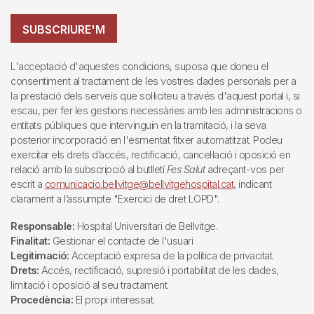
SUBSCRIURE'M
L'acceptació d'aquestes condicions, suposa que doneu el
consentiment al tractament de les vostres dades personals per a
la prestació dels serveis que sol·liciteu a través d'aquest portal i, si
escau, per fer les gestions necessàries amb les administracions o
entitats públiques que intervinguin en la tramitació, i la seva
posterior incorporació en l'esmentat fitxer automatitzat. Podeu
exercitar els drets d’accés, rectificació, cancel·lació i oposició en
relació amb la subscripció al butlletí
Fes Salut
adreçant-vos per
escrit a
comunicacio.bellvitge@bellvitgehospital.cat
, indicant
clarament a l’assumpte "Exercici de dret LOPD".
Responsable:
Hospital Universitari de Bellvitge.
Finalitat:
Gestionar el contacte de l'usuari
Legitimació:
Acceptació expresa de la política de privacitat.
Drets:
Accés, rectificació, supresió i portabilitat de les dades,
limitació i oposició al seu tractament.
Procedència:
El propi interessat.