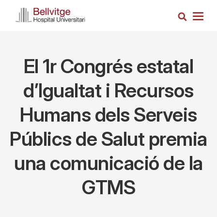
Vés
Cerca
al
Togg
contingut
navig
El 1r Congrés estatal
d’Igualtat i Recursos
Humans dels Serveis
Públics de Salut premia
una comunicació de la
GTMS