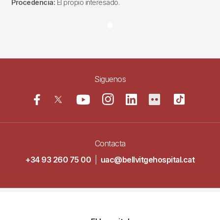
Procedencia:
El propio interesado.
Siguenos
Contacta
+34 93 260 75 00
|
uac@bellvitgehospital.cat
Navegació