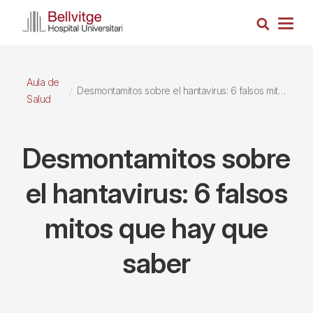
Pasar
Busca
al
Togg
contenido
navig
principal
Aula de
Desmontamitos sobre el hantavirus: 6 falsos mitos que hay que saber
Salud
Desmontamitos sobre
el hantavirus: 6 falsos
mitos que hay que
saber