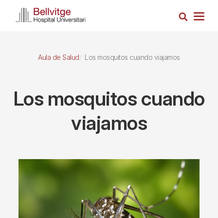
Pasar
Busca
al
Togg
contenido
navig
principal
Aula de Salud
Los mosquitos cuando viajamos
Los mosquitos cuando
viajamos
Imagen