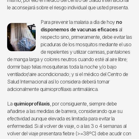
mismo, por ello el médico del centro de Salud Internacional
le aconsejará sobre el riesgo individual que usted presenta.
Para prevenir la malaria a día de hoy
no
Imagen
disponemos de vacunas eficaces
al
respecto sino, primeramente, debe evitar las
picaduras de los mosquitos mediante el uso
de repelentes y utilizar camisas, pantalones
de manga larga y colores neutros cuando esté al aire libre;
dormir bajo telas mosquiteras toda la noche y/o bajo
ventilador/aire acondicionado; y si el médico del Centro de
Salud Internacional así lo considera deberá tomar
adicionalmente quimioprofilaxis antimalárica.
La
quimioprofilaxis
, por consiguiente, siempre debe
añadirse a las medidas de barrera, considerando que su
efectividad aunque elevada es limitada para evitar la
enfermedad. Si al volver de viaje, o a las 3 o 4 semanas al
volver del viaje presentara fiebre (>=38ºC) debe acudir con