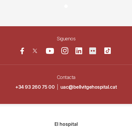
Siguenos
Contacta
+34 93 260 75 00
|
uac@bellvitgehospital.cat
Navegació
El hospital
principal