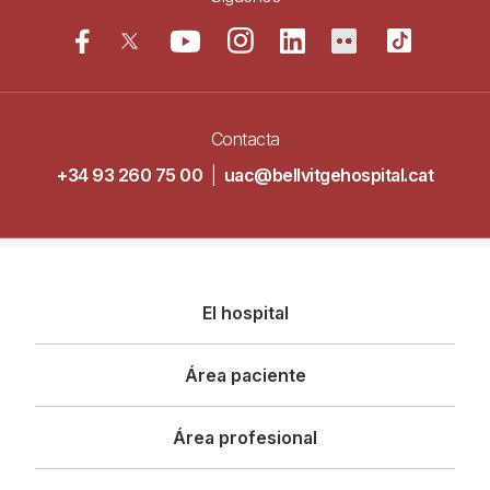
Contacta
+34 93 260 75 00
|
uac@bellvitgehospital.cat
Navegació
El hospital
principal
Área paciente
Área profesional