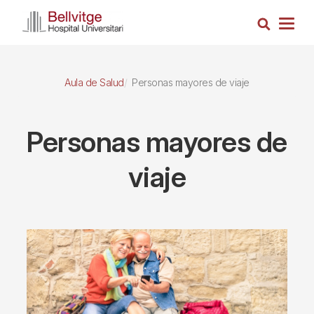
Pasar
Busca
al
Togg
contenido
navig
principal
Aula de Salud
Personas mayores de viaje
Personas mayores de
viaje
Imagen