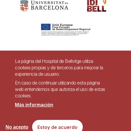
Pie
La página del Hospital de Bellvitge utiliza
Contacto
cookies propias y de terceros para mejorar la
de
experiencia de usuario.
Accesibilidad
Aviso legal
Ayuda
página
En caso de continuar utilizando esta página
Política de Privacidad de Sistemas de Videovigilancia
web entendemos que autoriza el uso de estas
cookies.
Mapa web
Más información
Imagen
Sitio web accesible de conformidad con el Real Decreto 1112/2018, de 7 de
Estoy de acuerdo
No acepto
septiembre, sobre accesibilidad de los sitios web y aplicaciones para