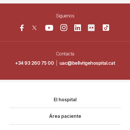
Siguenos
Contacta
+34 93 260 75 00
|
uac@bellvitgehospital.cat
Navegació
El hospital
principal
Área paciente