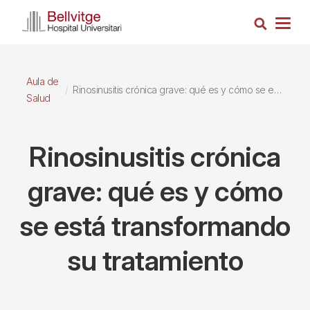
Pasar
Busca
al
Togg
contenido
navig
principal
Aula de
Rinosinusitis crónica grave: qué es y cómo se está transformando su tratamiento
Salud
Rinosinusitis crónica
grave: qué es y cómo
se está transformando
su tratamiento