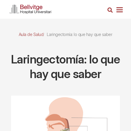
Pasar
Busca
al
Togg
contenido
navig
principal
Aula de Salud
Laringectomía: lo que hay que saber
Laringectomía: lo que
hay que saber
Imagen