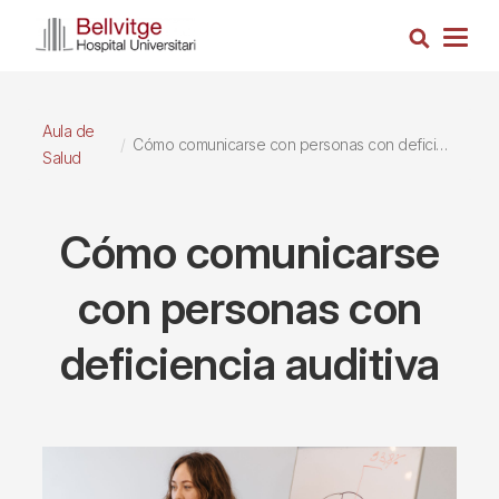
Pasar
Busca
al
Togg
contenido
navig
principal
Aula de
Cómo comunicarse con personas con deficiencia auditiva
Salud
Cómo comunicarse
con personas con
deficiencia auditiva
Imagen