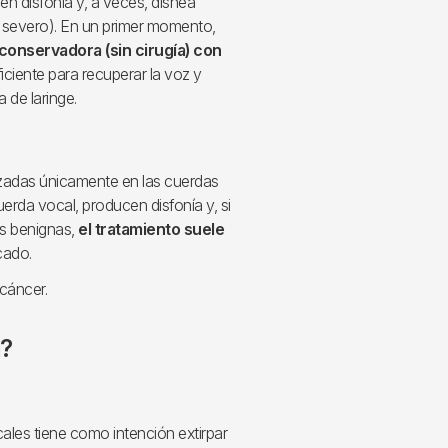
n disfonía y, a veces, disnea
 severo). En un primer momento,
conservadora (sin cirugía) con
iciente para recuperar la voz y
a de laringe.
zadas únicamente en las cuerdas
erda vocal, producen disfonía y, si
as benignas,
el tratamiento suele
icado.
a?
ales tiene como intención extirpar