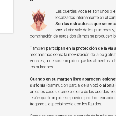
Imagen
Las cuerdas vocales son unos pli
localizados internamente en el cart
Son las estructuras que se enca
voz:
el aire sale de los pulmones y,
combinación de estos dos últimos se producen l
También
participan en la protección de la vía 
mecanismos como la movilización de la epiglotis h
vocales, al cerrarse, impiden que los alimentos o
los pulmones.
Cuando en su margen libre aparecen lesione
disfonía
(disminución parcial de la voz)
o afonía
en estos casos, como el cierre de las cuerdas no
lesión que lo impide, se pueden producir episodi
tragamos, especialmente con los líquidos.
Como se encuentran en la entrada de la tráquea,