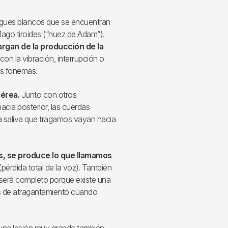
egues blancos que se encuentran
ílago tiroides (“nuez de Adam”).
rgan de la producción de la
 con la vibración, interrupción o
os fonemas.
aérea.
Junto con otros
acia posterior, las cuerdas
 la saliva que tragamos vayan hacia
s, se produce lo que llamamos
(pérdida total de la voz). También
 será completo porque existe una
os de atragantamiento cuando
 una lesión muy grande también