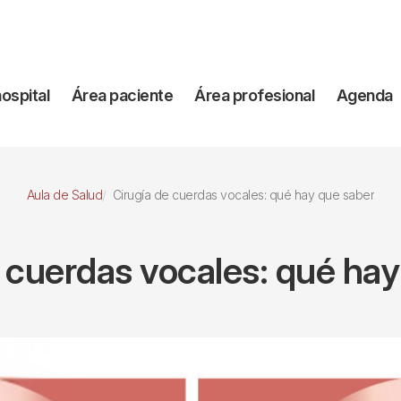
vegación
hospital
Área paciente
Área profesional
Agenda
incipal
Aula de Salud
Cirugía de cuerdas vocales: qué hay que saber
 cuerdas vocales: qué ha