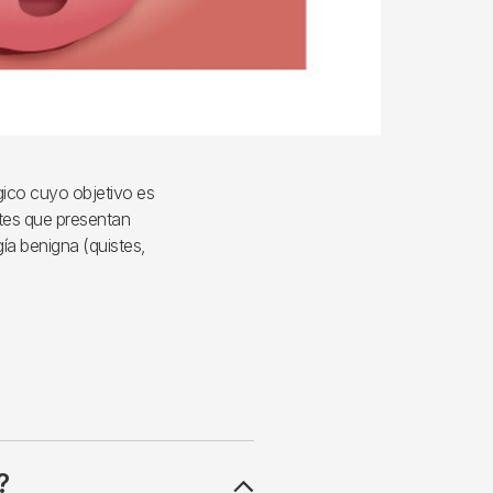
gico cuyo objetivo es
ntes que presentan
ía benigna (quistes,
?