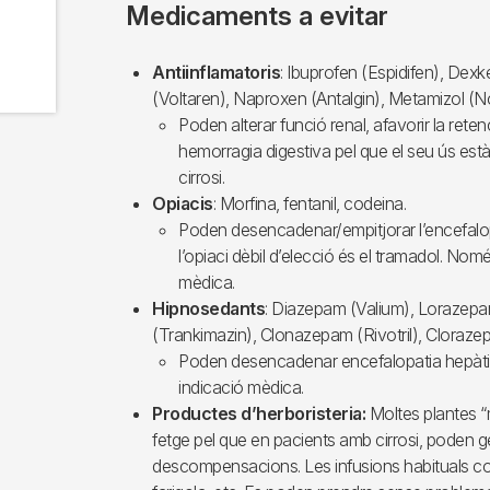
Medicaments a evitar
Antiinflamatoris
: Ibuprofen (Espidifen), Dex
(Voltaren), Naproxen (Antalgin), Metamizol (Nol
Poden alterar funció renal, afavorir la rete
hemorragia digestiva pel que el seu ús est
cirrosi.
Opiacis
: Morfina, fentanil, codeina.
Poden desencadenar/empitjorar l’encefalopa
l’opiaci dèbil d’elecció és el tramadol. No
mèdica.
Hipnosedants
: Diazepam (Valium), Lorazepam
(Trankimazin), Clonazepam (Rivotril), Clorazep
Poden desencadenar encefalopatia hepàt
indicació mèdica.
Productes d’herboristeria:
Moltes plantes “
fetge pel que en pacients amb cirrosi, poden g
descompensacions. Les infusions habituals com ca