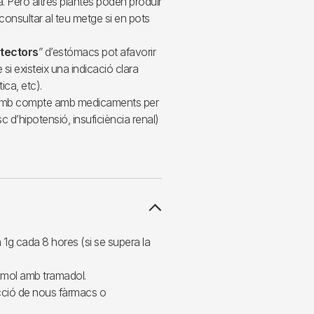
. Però altres plantes poden produir
 consultar al teu metge si en pots
tectors
” d’estómacs pot afavorir
si existeix una indicació clara
ica, etc).
ar amb compte amb medicaments per
sc d’hipotensió, insuficiència renal)
1g cada 8 hores (si se supera la
tamol amb tramadol.
cció de nous fàrmacs o