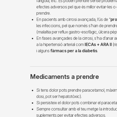
farigola, etc. Es poden prendre sense problema
efectes adversos pel que és millor evitar-les o
prendre.
En pacients amb cirrosi avançada, l’ús de “
pro
les infeccions, pel que només s’han de prendre 
(malaltia per reflux gastro-esofàgic, úlcera pèpt
En fases avançades de la cirrosi, s’ha d’an
a la hipertensió arterial com
IECAs + ARA II
(ri
i alguns
fàrmacs per a la diabetis
.
Medicaments a prendre
Si tens dolor pots prendre paracetamol, màxim 
dosi, pot ser hepatotòxic).
Si persisteix el dolor pots combinar el parace
Sempre consultar amb el teu metge la introdu
suplements per evitar efectes adversos.