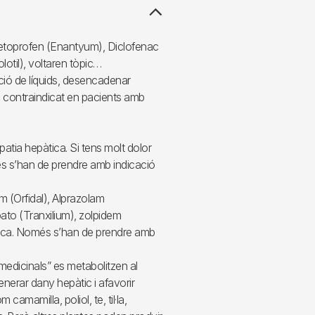
ketoprofen (Enantyum), Diclofenac
otil), voltaren tòpic…
nció de líquids, desencadenar
à contraindicat en pacients amb
tia hepàtica. Si tens molt dolor
més s’han de prendre amb indicació
 (Orfidal), Alprazolam
ato (Tranxilium), zolpidem
ica. Només s’han de prendre amb
medicinals” es metabolitzen al
enerar dany hepàtic i afavorir
mamilla, poliol, te, til·la,