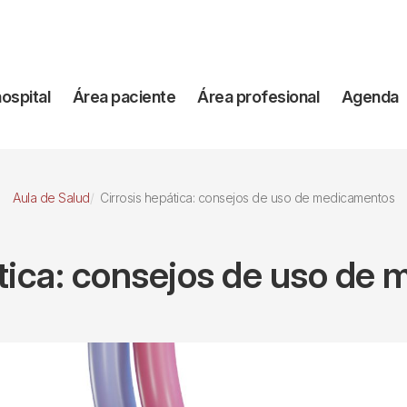
vegación
hospital
Área paciente
Área profesional
Agenda
incipal
Aula de Salud
Cirrosis hepática: consejos de uso de medicamentos
ática: consejos de uso de