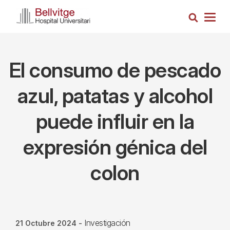
Pasar
Busca
al
Togg
contenido
navig
principal
El consumo de pescado
azul, patatas y alcohol
puede influir en la
expresión génica del
colon
Investigación
21 Octubre 2024
-