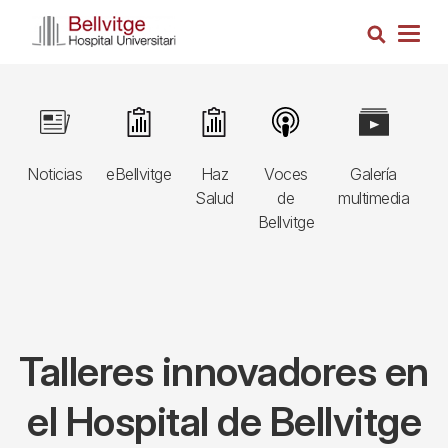
Pasar
Busca
al
Togg
contenido
navig
principal
Navegació
Image
Image
Image
Image
Image
I
principal
Noticias
eBellvitge
Haz
Voces
Galería
B
3r
Salud
de
multimedia
A
nivell
Bellvitge
E
Talleres innovadores en
el Hospital de Bellvitge