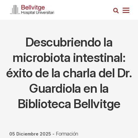
Pasar
Busca
al
Togg
contenido
navig
principal
Descubriendo la
microbiota intestinal:
éxito de la charla del Dr.
Guardiola en la
Biblioteca Bellvitge
Formación
05 Diciembre 2025
-