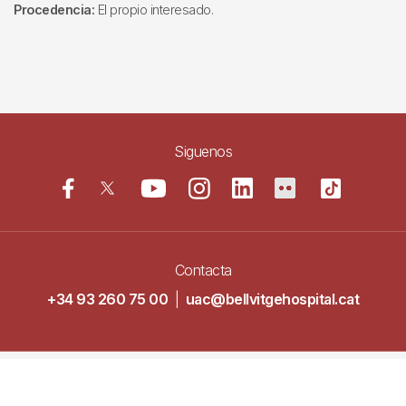
Procedencia:
El propio interesado.
Siguenos
Contacta
+34 93 260 75 00
|
uac@bellvitgehospital.cat
Navegació