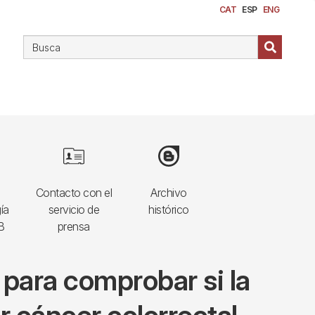
CAT
ESP
ENG
Image
Image
Contacto con el
Archivo
ía
servicio de
histórico
B
prensa
 para comprobar si la