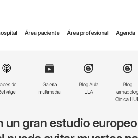
vegación
hospital
Área paciente
Área profesional
Agenda
incipal
Image
Image
Image
Image
oces de
Galería
Blog Aula
Blog
ellvitge
multimedia
ELA
Farmacolog
Clínica HU
en un gran estudio europeo