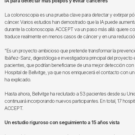
IA para detectar más pólipos y evitar cánceres
La colonoscopia es una prueba clave para detectar y extirpar p
cáncer. Varios estudios han demostrado que la IA puede aumenta
durante la colonoscopia. ACCEPT va un paso más allá: quiere co
traduce realmente en menos casos de cáncer y en una reducción 
“Es un proyecto ambicioso que pretende transformar la prevenció
Ibáñez-Sanz, digestóloga e investigadora principal del proyecto e
pacientes, que podrían beneficiarse de una mejor detección con u
Hospital de Bellvitge, ya que nos enriquecerá el contacto con un g
ha explicado.
Hasta ahora, Bellvitge ha reclutado a 53 pacientes desde su Uni
continuará incorporando nuevos participantes. En total, 17 hospit
ACCEPT.
Un estudio riguroso con seguimiento a 15 años vista