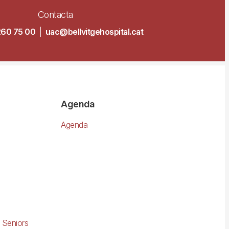
Contacta
260 75 00
|
uac@bellvitgehospital.cat
Agenda
Agenda
 Seniors