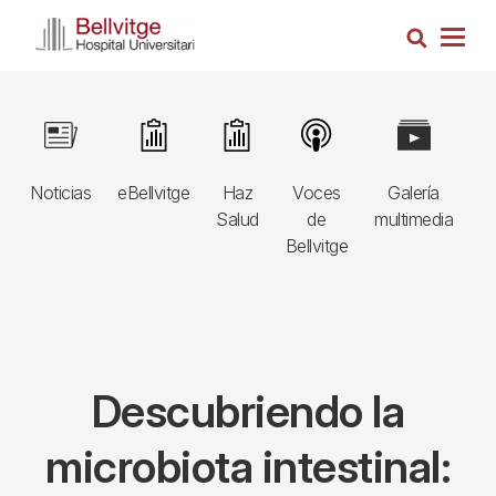
Pasar
Busca
al
Togg
contenido
navig
principal
Navegació
Image
Image
Image
Image
Image
I
principal
Noticias
eBellvitge
Haz
Voces
Galería
B
3r
Salud
de
multimedia
A
nivell
Bellvitge
E
Descubriendo la
microbiota intestinal: