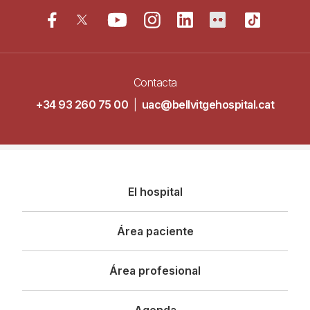
Contacta
+34 93 260 75 00
|
uac@bellvitgehospital.cat
Navegació
El hospital
principal
Área paciente
Área profesional