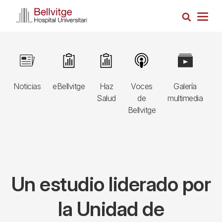
Pasar
Busca
al
Togg
contenido
navig
principal
Navegació
Image
Image
Image
Image
Image
I
principal
Noticias
eBellvitge
Haz
Voces
Galería
B
3r
Salud
de
multimedia
A
nivell
Bellvitge
E
Un estudio liderado por
la Unidad de