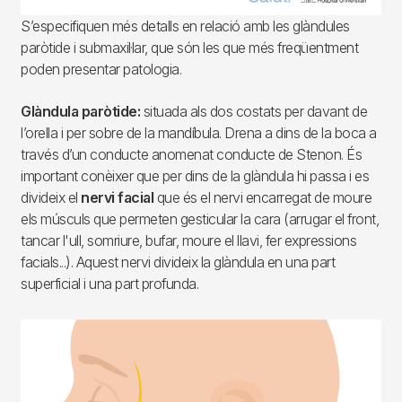
S’especifiquen més detalls en relació amb les glàndules
paròtide i submaxil·lar, que són les que més freqüentment
poden presentar patologia.
Glàndula paròtide:
situada als dos costats per davant de
l’orella i per sobre de la mandíbula. Drena a dins de la boca a
través d’un conducte anomenat conducte de Stenon. És
important conèixer que per dins de la glàndula hi passa i es
divideix el
nervi facial
que és el nervi encarregat de moure
els músculs que permeten gesticular la cara (arrugar el front,
tancar l'ull, somriure, bufar, moure el llavi, fer expressions
facials...). Aquest nervi divideix la glàndula en una part
superficial i una part profunda.
Imagen