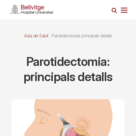
Vés
Cerca
al
Togg
contingut
navig
Aula de Salut
Parotidectomia: principals detalls
Parotidectomia:
principals detalls
Imagen