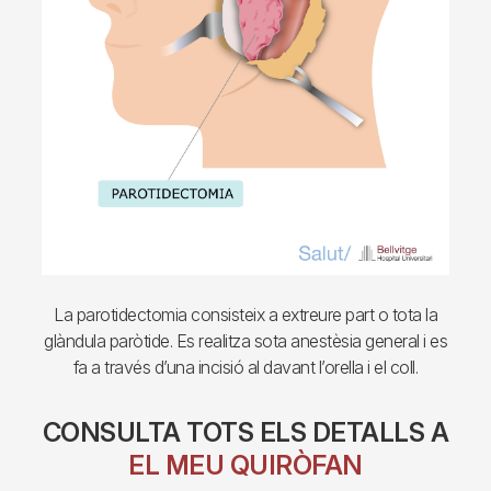
La parotidectomia consisteix a extreure part o tota la
glàndula paròtide. Es realitza sota anestèsia general i es
fa a través d’una incisió al davant l’orella i el coll.
CONSULTA TOTS ELS DETALLS A
EL MEU QUIRÒFAN