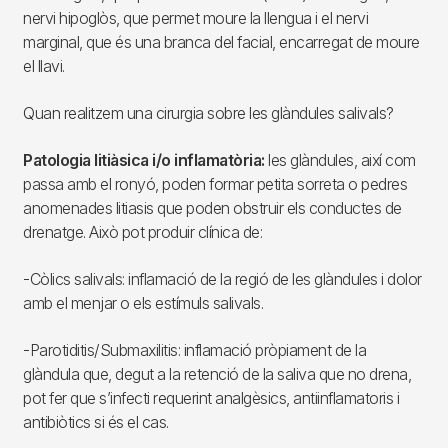
nervi hipoglòs, que permet moure la llengua i el nervi
marginal, que és una branca del facial, encarregat de moure
el llavi.
Quan realitzem una cirurgia sobre les glàndules salivals?
Patologia litiàsica i/o inflamatòria:
les glàndules, així com
passa amb el ronyó, poden formar petita sorreta o pedres
anomenades litiasis que poden obstruir els conductes de
drenatge. Això pot produir clínica de:
-Còlics salivals: inflamació de la regió de les glàndules i dolor
amb el menjar o els estímuls salivals.
-Parotiditis/Submaxilitis: inflamació pròpiament de la
glàndula que, degut a la retenció de la saliva que no drena,
pot fer que s’infecti requerint analgèsics, antiinflamatoris i
antibiòtics si és el cas.