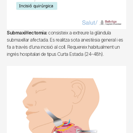
Submaxil·lectomia:
consisteix a extreure la glàndula
submaxil·lar afectada. Es realitza sota anestèsia general i es
fa a través d’una incisió al coll. Requereix habitualment un
ingrés hospitalari de tipus Curta Estada (24-48h).
Imagen