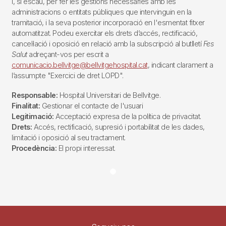
i, si escau, per fer les gestions necessàries amb les
administracions o entitats públiques que intervinguin en la
tramitació, i la seva posterior incorporació en l'esmentat fitxer
automatitzat. Podeu exercitar els drets d’accés, rectificació,
cancel·lació i oposició en relació amb la subscripció al butlletí
Fes
Salut
adreçant-vos per escrit a
comunicacio.bellvitge@bellvitgehospital.cat
, indicant clarament a
l’assumpte "Exercici de dret LOPD".
Responsable:
Hospital Universitari de Bellvitge.
Finalitat:
Gestionar el contacte de l'usuari
Legitimació:
Acceptació expresa de la política de privacitat.
Drets:
Accés, rectificació, supresió i portabilitat de les dades,
limitació i oposició al seu tractament.
Procedència:
El propi interessat.