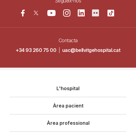
Segueix-nos
Contacta
+34 93 260 75 00
|
uac@bellvitgehospital.cat
Navegació
L'hospital
principal
Àrea pacient
Àrea professional