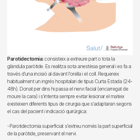
Parotidectomia:
consisteix a extreure part o tota la
glàndula paròtide. Es realitza sota anestèsia general i es fa a
través d’una incisió al davant l’orella i el coll. Requereix
habitualment un ingrés hospitalari de tipus Curta Estada (24-
48h). Donat per dins hi passa el nervi facial (encarregat de
moure la cara) i s’intenta sempre evitar lesionar el mateix
existeixen diferents tipus de cirurgia que s’adaptaran segons
el cas del pacient i indicació quirúrgica:
-Parotidectomia superficial: s’extreu només la part superficial
de la paròtide, preservant el nervi.