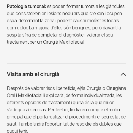
Patologia tumoral:
es poden formar tumors a les glàndules
que consisteixen en lesions nodulars que creixen i ocupen
espai deformant la zona i podent causar molèsties locals
com dolor. La majoria d’elles són benignes, però davant la
sospita s’ha de completar el diagnòstic i valorar el seu
tractament per un Cirurgià Maxil·lofacial.
Visita amb el cirurgià
Després de valorar riscs i beneficis, el/la Cirurgià o Cirurgiana
Oral i Maxil·lofacial li explicarà, de forma individualitzada, les
diferents opcions de tractament i quina és la que millor
s’adequa al seu cas. Per fer-ho, tindrà en compte el motiu
principal que el porta realitzar el procediment i el seu estat de
salut. També tindrà l’oportunitat de resoldre els dubtes que
pugui tenir.