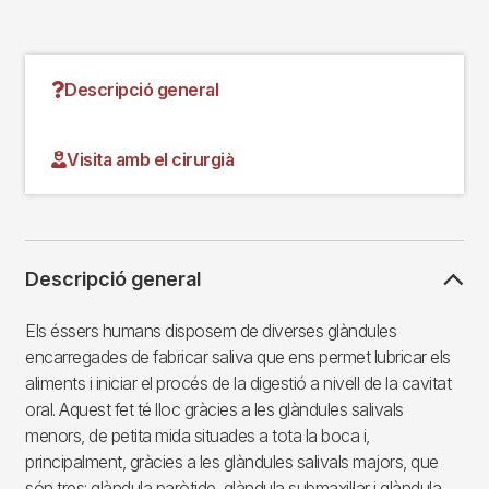
Descripció general
Visita amb el cirurgià
Descripció general
Els éssers humans disposem de diverses glàndules
encarregades de fabricar saliva que ens permet lubricar els
aliments i iniciar el procés de la digestió a nivell de la cavitat
oral. Aquest fet té lloc gràcies a les glàndules salivals
menors, de petita mida situades a tota la boca i,
principalment, gràcies a les glàndules salivals majors, que
són tres: glàndula paròtide, glàndula submaxil·lar i glàndula