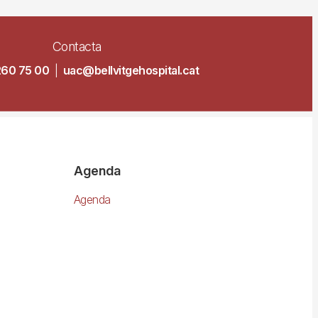
Contacta
260 75 00
|
uac@bellvitgehospital.cat
Agenda
Agenda