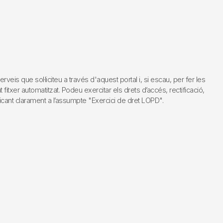
s que sol·liciteu a través d'aquest portal i, si escau, per fer les
fitxer automatitzat. Podeu exercitar els drets d’accés, rectificació,
dicant clarament a l’assumpte "Exercici de dret LOPD".