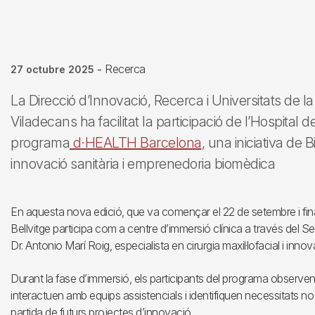
Recerca
27 octubre 2025
-
La Direcció d’Innovació, Recerca i Universitats de la
Viladecans ha facilitat la participació de l’Hospital d
programa
d·HEALTH Barcelona
, una iniciativa de
innovació sanitària i emprenedoria biomèdica
En aquesta nova edició, que va començar el 22 de setembre i final
Bellvitge participa com a centre d’immersió clínica a través del Ser
Dr. Antonio Marí Roig, especialista en cirurgia maxil·lofacial i innov
Durant la fase d’immersió, els participants del programa observen 
interactuen amb equips assistencials i identifiquen necessitats n
partida de futurs projectes d’innovació.