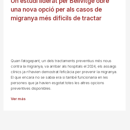
Un estudi liderat per Bellvitge obre
una nova opció per als casos de
migranya més difícils de tractar
Quan l’atogepant, un dels tractaments preventius més nous
contra la migranya, va arribar als hospitals el 2024, els assaigs
clínics ja n’havien demostrat l’eficàcia per prevenir la migranya.
El que encara no se sabia era si també funcionaria en les
persones que ja havien esgotat totes les altres opcions
preventives disponibles.
Ver más