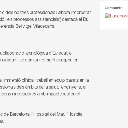
Compartir:
ic dels nostres professionals i alhora incorporar
ió i els processos assistencials”, destaca el Dr.
erència Bellvitge-Viladecans.
col·laboració tecnològica d’Eurecat, el
nsolidant-se com un referent europeu en
 immersió clínica i treball en equip basats en la
onals dels àmbits de la salut, l’enginyeria, el
lucions innovadores amb impacte real en el
ic de Barcelona, l’Hospital del Mar, l’Hospital
a.