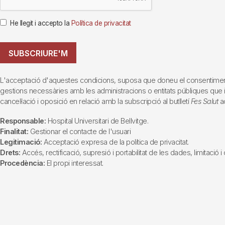
He llegit i accepto la
Política de privacitat
SUBSCRIURE'M
L'acceptació d'aquestes condicions, suposa que doneu el consentiment al 
gestions necessàries amb les administracions o entitats públiques que inte
cancel·lació i oposició en relació amb la subscripció al butlletí
Fes Salut
ad
Responsable:
Hospital Universitari de Bellvitge.
Finalitat:
Gestionar el contacte de l'usuari
Legitimació:
Acceptació expresa de la política de privacitat.
Drets:
Accés, rectificació, supresió i portabilitat de les dades, limitació 
Procedència:
El propi interessat.