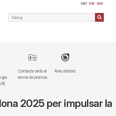
CAT
ESP
ENG
e
Image
Image
Contacte amb el
Arxiu històric
ogia
servei de premsa
HUB
lona 2025 per impulsar la