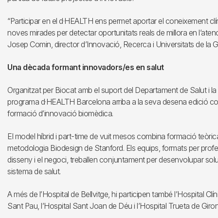
“Participar en el d·HEALTH ens permet aportar el coneixement clín
noves mirades per detectar oportunitats reals de millora en l’atenc
Josep Comin, director d’Innovació, Recerca i Universitats de la G
Una dècada formant innovadors/es en salut
Organitzat per Biocat amb el suport del Departament de Salut i la 
programa d·HEALTH Barcelona arriba a la seva desena edició co
formació d’innovació biomèdica.
El model híbrid i part-time de vuit mesos combina formació teòrica,
metodologia Biodesign de Stanford. Els equips, formats per professi
disseny i el negoci, treballen conjuntament per desenvolupar so
sistema de salut.
A més de l’Hospital de Bellvitge, hi participen també l’Hospital Clín
Sant Pau, l’Hospital Sant Joan de Déu i l’Hospital Trueta de Giron