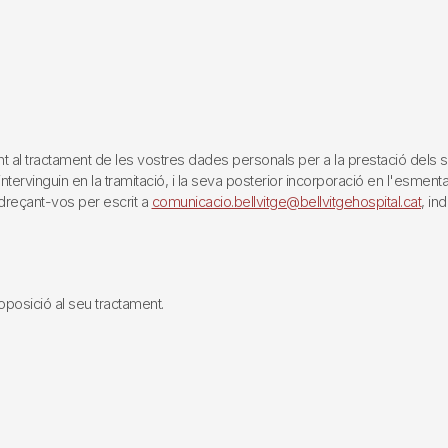
tractament de les vostres dades personals per a la prestació dels servei
rvinguin en la tramitació, i la seva posterior incorporació en l'esmentat 
reçant-vos per escrit a
comunicacio.bellvitge@bellvitgehospital.cat
, in
i oposició al seu tractament.