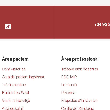
+34 93 
Àrea pacient
Àrea professional
Com visitar-se
Treballa amb nosaltres
Guia del pacient ingressat
FSE-MIR
Tràmits on line
Formació
Butlletí Fes Salut
Recerca
Veus de Bellvitge
Projectes d'Innovació
Aula de salut
Centre de Simulació