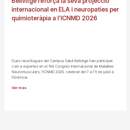
Bellvitge reforça la seva projecció
internacional en ELA i neuropaties per
quimioteràpia a l’ICNMD 2026
Dues neuròlogues del Campus Salut Bellvitge han participat
com a expertes en el 19è Congrés Internacional de Malalties
Neuromusculars, l’ICNMD 2026, celebrat del 7 a l’11 de juliol a
Florència.
Ver más