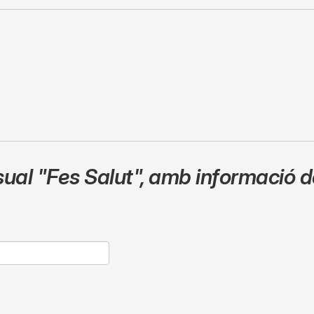
sual
"Fes Salut"
,
amb informació de