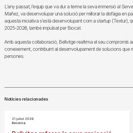
L’any passat, l’equip que va dur a terme la seva immersió al Serve
Mañez, va desenvolupar una solució per millorar la disfàgia en 
aquesta iniciativa s’està desenvolupant com a startup (Textur),
2025-2026, també impulsat per Biocat.
Amb aquesta col·laboració, Bellvitge reafirma el seu compromís am
coneixement, contribuint al desenvolupament de solucions que millor
persones.
Notícies relacionades
21 juliol 2026
Recerca