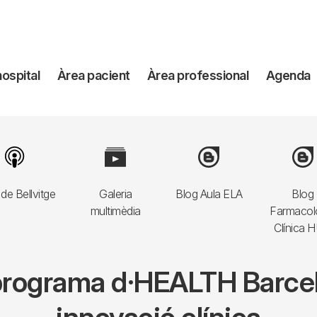
avegación
hospital
Àrea pacient
Àrea professional
Agenda
incipal
Image
Image
Image
Imag
de Bellvitge
Galeria
Blog Aula ELA
Blog
multimèdia
Farmacol
Clínica 
l programa d·HEALTH Barce