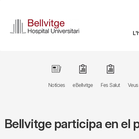
Vés
al
contingut
N
L'
pr
Navegació
Image
Image
Image
principal
Notícies
eBellvitge
Fes Salut
Veus 
3r
nivell
Bellvitge participa en e