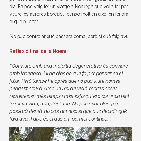
dia. Fa poc vaig fer un viatge a Noruega que volia fer per
veure les aurores boreals, i penso molt en això: en fer ara
el que puc fer.
No puc controlar què passarà demà, però sí què faig avui.
Reflexió final de la Noemi
“Conviure amb una malaltia degenerativa és conviure
amb incertesa. Hi ha dies en què fa por pensar en el
futur. Però també he après que no puc viure només
pendent d’això. Amb un 5% de visió, moltes coses
requereixen més temps i més esforç. Però continuo fent
la meva vida, adaptant-me. No puc controlar què
passarà demà, no obstant això sí que puc decidir què
faig avui. I això és el que em permet continuar”.