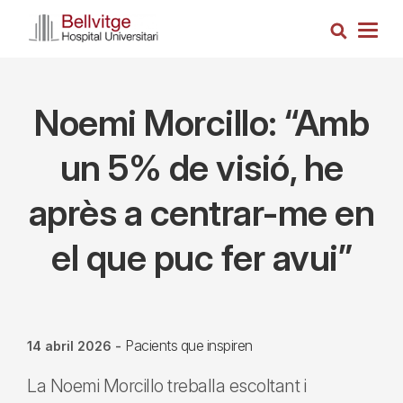
Vés
Cerca
al
Togg
contingut
navig
Noemi Morcillo: “Amb
un 5% de visió, he
après a centrar-me en
el que puc fer avui”
Pacients que inspiren
14 abril 2026
-
La Noemi Morcillo treballa escoltant i