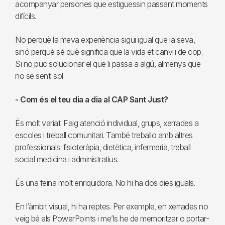
acompanyar persones que estiguessin passant moments
difícils.
No perquè la meva experiència sigui igual que la seva,
sinó perquè sé què significa que la vida et canviï de cop.
Si no puc solucionar el que li passa a algú, almenys que
no se senti sol.
- Com és el teu dia a dia al CAP Sant Just?
És molt variat. Faig atenció individual, grups, xerrades a
escoles i treball comunitari. També treballo amb altres
professionals: fisioteràpia, dietètica, infermeria, treball
social medicina i administratius.
És una feina molt enriquidora. No hi ha dos dies iguals.
En l’àmbit visual, hi ha reptes. Per exemple, en xerrades no
veig bé els PowerPoints i me’ls he de memoritzar o portar-