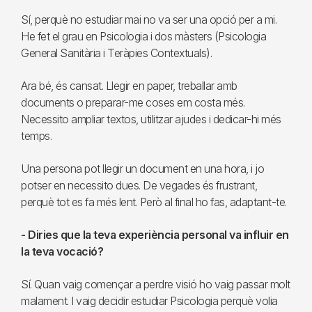
Sí, perquè no estudiar mai no va ser una opció per a mi.
He fet el grau en Psicologia i dos màsters (Psicologia
General Sanitària i Teràpies Contextuals).
Ara bé, és cansat. Llegir en paper, treballar amb
documents o preparar-me coses em costa més.
Necessito ampliar textos, utilitzar ajudes i dedicar-hi més
temps.
Una persona pot llegir un document en una hora, i jo
potser en necessito dues. De vegades és frustrant,
perquè tot es fa més lent. Però al final ho fas, adaptant-te.
- Diries que la teva experiència personal va influir en
la teva vocació?
Sí. Quan vaig començar a perdre visió ho vaig passar molt
malament. I vaig decidir estudiar Psicologia perquè volia