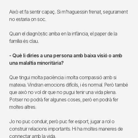
Això et fa sentir capaç. Si m’haguessin frenat, segurament
no estaria on soc.
Quan el diagnòstic arriba en la infància, el paper de la
família és clau.
- Què li diries a una persona amb baixa visió o amb
una malaltia minoritària?
Que tingui molta paciència i molta compassió amb si
mateixa. Vindran emocions difícils, i és normal. Però també
que això no vol dir que no pugui tenir una vida plena.
Potser no podrà fer algunes coses, però en podrà fer
moltes altres.
Jo no puc conduir, però puc fer esport, jugar a rol o
construir relacions importants. Hi ha moltes maneres de
connectar amb la vida.