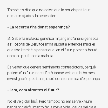
També els diria que no deixin que la por els pari i que
demanin ajuda si la necessiten.
- La recerca t’ha donat esperança?
Sí. Saber la mutació genètica mitjançant l’anàlisi genètica
a l’Hospital de Bellvitge m’ha ajudat a entendre millor el
que tinc i també a pensar que, en el futur, potser hi haurà
opcions per frenar la malaltia.
És veritat que genera sentiments contradictoris, perquè
parlem d’un futur incert. Però també veig que hi ha més
investigació que abans, i això dona una mica d’esperança.
- I ara, com afrontes el futur?
No el veig clar [riu]. Però tampoc no em serveix viure
pendent d’això. Intento fer la meva vida i gaudir del dia a