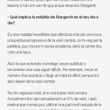
lesions a l’ull i em van dir que el que tenia era Stargardt.
- Què implica la malaltia de Stargardt en el teu dia a
dia?
És una malaltia hereditària que afecta la màcula i provoca
una pèrdua progressiva de la visió central. Jo hi veig per la
perifèria, puc moure’m sense problema, però al centre tinc
com una taca.
Això fa que activitats com llegir, veure subtítols o
reconèixer una cara siguin difícils. Per exemple, veure el
número d’un autobús o llegir al mòbil és difícil, perquè tot
això depèn de la visió central.
No és ceguesa total, sinó una baixa visió severa.
Actualment tinc aproximadament un 5% de visió, i això
implica que només puc utilitzar una part molt reduïda de la