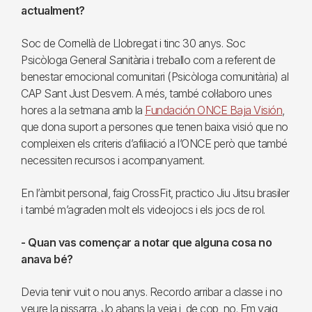
actualment?
Soc de Cornellà de Llobregat i tinc 30 anys. Soc
Psicòloga General Sanitària i treballo com a referent de
benestar emocional comunitari (Psicòloga comunitària) al
CAP Sant Just Desvern. A més, també col·laboro unes
hores a la setmana amb la
Fundación ONCE Baja Visión
,
que dona suport a persones que tenen baixa visió que no
compleixen els criteris d’afiliació a l’ONCE però que també
necessiten recursos i acompanyament.
En l’àmbit personal, faig CrossFit, practico Jiu Jitsu brasiler
i també m’agraden molt els videojocs i els jocs de rol.
- Quan vas començar a notar que alguna cosa no
anava bé?
Devia tenir vuit o nou anys. Recordo arribar a classe i no
veure la pissarra. Jo abans la veia i, de cop, no. Em vaig