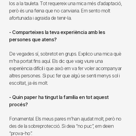
los a la tauleta. Tot requereix una mica més d’adaptació,
però és una feina que no canviaria. Em sento molt
afortunada i agraïda de tenir-la.
- Comparteixes la teva experiència amb les
persones que atens?
De vegades sí, sobretot en grups. Explico una mica què
m’ha portat fins aquí. Els dic que vaig viure una
experiència difícil i que això em va fer voler acompanyar
altres persones. Si puc fer que algú se senti menys sol i
escoltat, ja és molt.
- Quin paper ha tingut la família en tot aquest
procés?
Fonamental. Els meus pares m’han ajudat molt, però no
des de la sobreprotecció. Si deia “no puc”, em deien
“prova-ho”.