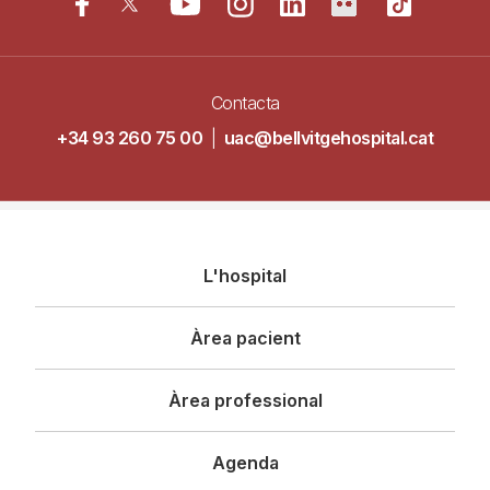
Contacta
+34 93 260 75 00
|
uac@bellvitgehospital.cat
Navegació
L'hospital
principal
Àrea pacient
Àrea professional
Agenda