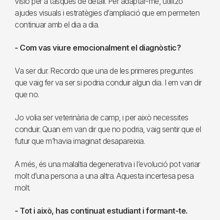
visió per a tasques de detall. Per adaptar-me, utilitzo
ajudes visuals i estratègies d’ampliació que em permeten
continuar amb el dia a dia.
- Com vas viure emocionalment el diagnòstic?
Va ser dur. Recordo que una de les primeres preguntes
que vaig fer va ser si podria conduir algun dia. I em van dir
que no.
Jo volia ser veterinària de camp, i per això necessites
conduir. Quan em van dir que no podria, vaig sentir que el
futur que m’havia imaginat desapareixia.
A més, és una malaltia degenerativa i l’evolució pot variar
molt d’una persona a una altra. Aquesta incertesa pesa
molt.
- Tot i això, has continuat estudiant i formant-te.