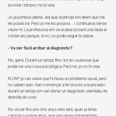
acostar i tampoc no la veia.
Jo ja portava ulleres, així que al principi em deien que me
les posés bé. Però jo me les posava… i continuava sense
veure-hi. La professora em va acabar posant una taula al
costat seu perquè, si no, no podia seguir la classe.
- Va ser fàcil arribar al diagnòstic?
No, gens. Durant un temps fins i tot es va pensar que
podia ser una cosa psicològica. Però no: jo no hi veia.
Al CAP ja van veure que hi havia un problema visual, però
no sabien quin. Vam començar a fer proves a la privada i
durant un temps em van donar un diagnòstic orientatiu de
distròfia de cons.
No va ser fins uns cinc anys més tard, quan ja tenia
catorze o quinze anys, que van veure clarament les