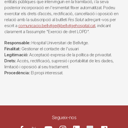
entitats públiques que intervinguin en la tramitació, i la seva
posterior incorporació en l'esmentat fitxer automatitzat. Podeu
exercitar els drets d’accés, rectificació, cancel·lació i oposició en
relació amb la subscripció al butlletí
Fes Salut
adreçant-vos per
escrit a
comunicacio.bellvitge@bellvitgehospital.cat
, indicant
clarament a l’assumpte "Exercici de dret LOPD".
Responsable:
Hospital Universitari de Bellvitge.
Finalitat:
Gestionar el contacte de l'usuari
Legitimació:
Acceptació expresa de la política de privacitat.
Drets:
Accés, rectificació, supresió i portabilitat de les dades,
limitació i oposició al seu tractament.
Procedència:
El propi interessat.
Segueix-nos